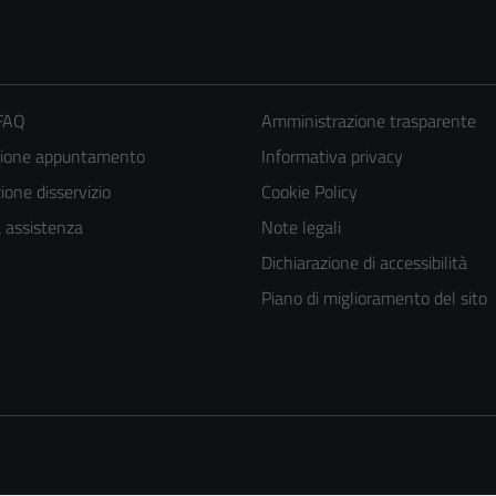
 FAQ
Amministrazione trasparente
zione appuntamento
Informativa privacy
one disservizio
Cookie Policy
a assistenza
Note legali
Dichiarazione di accessibilità
Tecnici
Piano di miglioramento del sito
Questi cookie
sono necessari
per il
funzionamento
del sito e non
possono
essere