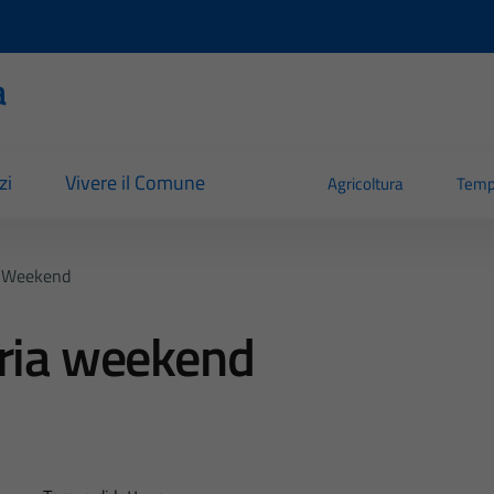
a
zi
Vivere il Comune
Agricoltura
Temp
a Weekend
aria weekend