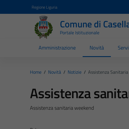
Vai ai contenuti
Vai al footer
Regione Liguria
Comune di Casell
Portale Istituzionale
Amministrazione
Novità
Servi
Home
/
Novità
/
Notizie
/
Assistenza Sanitari
Assistenza sanit
Assistenza sanitaria weekend