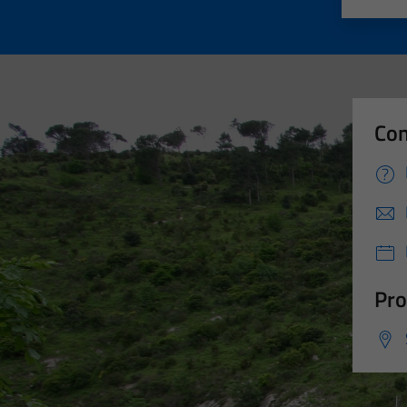
Valut
Va
Con
Pro