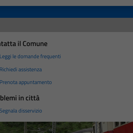
a 1 stelle su 5
luta 2 stelle su 5
Valuta 3 stelle su 5
Valuta 4 stelle su 5
Valuta 5 stelle su 5
tatta il Comune
Leggi le domande frequenti
Richiedi assistenza
Prenota appuntamento
blemi in città
Segnala disservizio