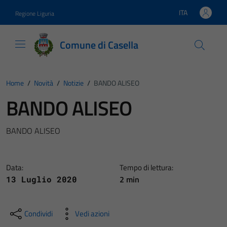
Vai ai contenuti
Vai al footer
ITA
Regione Liguria
Lingua attiva:
Comune di Casella
Home
/
Novità
/
Notizie
/
BANDO ALISEO
BANDO ALISEO
BANDO ALISEO
Data:
Tempo di lettura:
2 min
13 Luglio 2020
Condividi
Vedi azioni