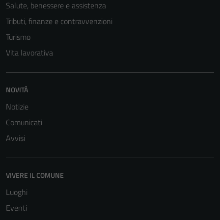
Salute, benessere e assistenza
Tributi, finanze e contravvenzioni
Turismo
Vita lavorativa
NOVITÀ
Tecnici
Notizie
Questi cookie
Comunicati
sono necessari
Avvisi
per il
funzionamento
del sito e non
VIVERE IL COMUNE
possono
essere
Luoghi
disabilitati.
Eventi
Questi cookie