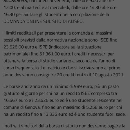
840848038, dal lunedì al venerdì, dalle ore 9.00 alle ore
12.00, e al martedì e al mercoledì, dalle ore 14.30 alle ore
16.30 per aiutare gli studenti nella compilazione della
DOMANDA ONLINE SUL SITO DI ALISEO.
I limiti reddituali per presentare la domanda ai massimi
possibili previsti dalla normativa nazionale sono: ISEE fino
23.626,00 euro e ISPE (indicatore sulla situazione
patrimoniale) fino 51.361,00 euro. I crediti necessari per
ottenere la borsa di studio variano a seconda dell’anno di
corso frequentato. Le matricole che si iscriveranno al primo
anno dovranno conseguire 20 crediti entro il 10 agosto 2021.
Le borse andranno da un minimo di 989 euro, più un pasto
gratuito al giorno per chi ha un reddito ISEE compreso tra
16.667 euro e i 23.626 euro ed è uno studente residente nel
comune di Genova, fino ad un massimo di 5.258 euro per chi
ha un reddito fino a 13.336 euro ed è uno studente fuori sede.
Inoltre, i vincitori della borsa di studio non dovranno pagare la