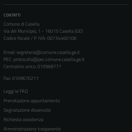
non raccolgono
informazioni
CONTATTI
personali.
Comune di Casella
Via del Municipio, 1 - 16015 Casella (GE)
Terze parti
Codice fiscale / P. IVA: 00734460108
Questi cookie
sono
Email:
segreteria@comune.casella.ge.it
impostati da
PEC:
protocollo@pec.comune.casella.ge.it
una serie di
Centralino unico: 010968771
servizi esterni
Fax: 0109670211
(si veda la
Cookie policy
Leggi le FAQ
estesa per i
Prenotazione appuntamento
dettagli) e
possono
Segnalazione disservizio
essere
Richiesta assistenza
utilizzati
Amministrazione trasparente
anche per la