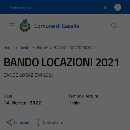
Vai ai contenuti
Vai al footer
ITA
Regione Liguria
Lingua attiva:
Comune di Casella
Home
/
Novità
/
Notizie
/
BANDO LOCAZIONI 2021
BANDO LOCAZIONI 2021
BANDO LOCAZIONI 2021
Data:
Tempo di lettura:
1 min
14 Marzo 2022
Condividi
Vedi azioni