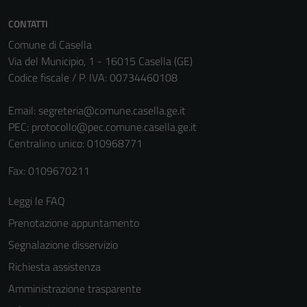
CONTATTI
Comune di Casella
Via del Municipio, 1 - 16015 Casella (GE)
Codice fiscale / P. IVA: 00734460108
Email:
segreteria@comune.casella.ge.it
PEC:
protocollo@pec.comune.casella.ge.it
Tecnici
Centralino unico: 010968771
Questi cookie
Fax: 0109670211
sono necessari
per il
Leggi le FAQ
funzionamento
Prenotazione appuntamento
del sito e non
possono
Segnalazione disservizio
essere
Richiesta assistenza
disabilitati.
Amministrazione trasparente
Questi cookie
non raccolgono