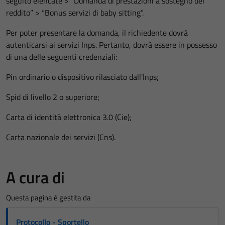
seguito elencate > “Domanda di prestazioni a sostegno del
reddito” > “Bonus servizi di baby sitting”.
Per poter presentare la domanda, il richiedente dovrà
autenticarsi ai servizi Inps. Pertanto, dovrà essere in possesso
di una delle seguenti credenziali:
Pin ordinario o dispositivo rilasciato dall’Inps;
Spid di livello 2 o superiore;
Carta di identità elettronica 3.0 (Cie);
Carta nazionale dei servizi (Cns).
A cura di
Questa pagina è gestita da
Protocollo - Sportello