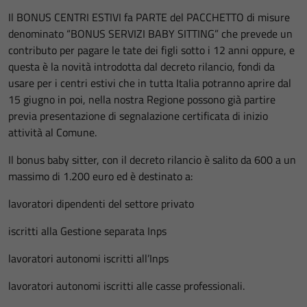
Il BONUS CENTRI ESTIVI fa PARTE del PACCHETTO di misure
denominato “BONUS SERVIZI BABY SITTING” che prevede un
contributo per pagare le tate dei figli sotto i 12 anni oppure, e
questa è la novità introdotta dal decreto rilancio, fondi da
usare per i centri estivi che in tutta Italia potranno aprire dal
15 giugno in poi, nella nostra Regione possono già partire
previa presentazione di segnalazione certificata di inizio
attività al Comune.
Il bonus baby sitter, con il decreto rilancio è salito da 600 a un
massimo di 1.200 euro ed è destinato a:
lavoratori dipendenti del settore privato
iscritti alla Gestione separata Inps
lavoratori autonomi iscritti all’Inps
lavoratori autonomi iscritti alle casse professionali.