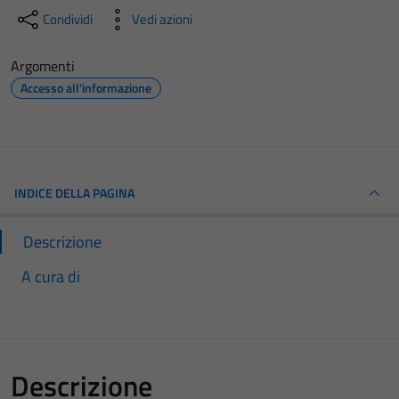
Condividi
Vedi azioni
Argomenti
Accesso all'informazione
INDICE DELLA PAGINA
Descrizione
A cura di
Descrizione