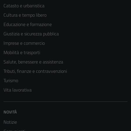
Catasto e urbanistica
Cultura e tempo libero
Educazione e formazione
Tecnici
Questi cookie
Giustizia e sicurezza pubblica
sono necessari
Imprese e commercio
per il
Mobilità e trasporti
funzionamento
del sito e non
Salute, benessere e assistenza
possono
Tributi, finanze e contravvenzioni
essere
Turismo
disabilitati.
Questi cookie
Vita lavorativa
non raccolgono
informazioni
personali.
NOVITÀ
Notizie