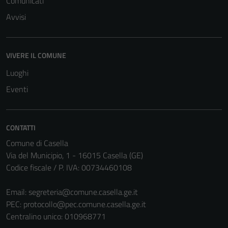
Comunicati
Terze parti
Questi cookie
Avvisi
sono
impostati da
una serie di
VIVERE IL COMUNE
servizi esterni
Luoghi
(si veda la
Cookie policy
Eventi
estesa per i
dettagli) e
possono
CONTATTI
essere
Comune di Casella
utilizzati
Via del Municipio, 1 - 16015 Casella (GE)
anche per la
Codice fiscale / P. IVA: 00734460108
profilazione.
La
Email:
segreteria@comune.casella.ge.it
disabilitazione
PEC:
protocollo@pec.comune.casella.ge.it
di questi
Centralino unico: 010968771
cookies può