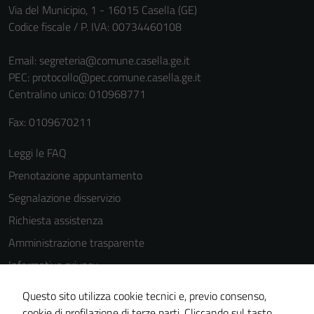
Via del Municipio, 1 - 16015 Casella (GE)
per il
Codice fiscale / P. IVA: 00734460108
funzionamento
del sito e non
Email:
segreteria@comune.casella.ge.it
possono
PEC:
protocollo@pec.comune.casella.ge.it
essere
Centralino unico: 010968771
disabilitati.
Questi cookie
Fax: 0109670211
non raccolgono
informazioni
Leggi le FAQ
personali.
Prenotazione appuntamento
Segnalazione disservizio
Terze parti
Richiesta assistenza
Questi cookie
Amministrazione trasparente
sono
Informativa privacy
impostati da
una serie di
Cookie Policy
Questo sito utilizza cookie tecnici e, previo consenso,
servizi esterni
Note legali
cookie di profilazione di terze parti. Cliccando sul tasto