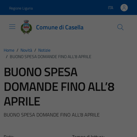
Vai ai contenuti
Vai al footer
ITA
Regione Liguria
Lingua attiva:
Comune di Casella
Home
/
Novità
/
Notizie
/
BUONO SPESA DOMANDE FINO ALL’8 APRILE
BUONO SPESA
DOMANDE FINO ALL’8
APRILE
BUONO SPESA DOMANDE FINO ALL'8 APRILE
Data:
Tempo di lettura: