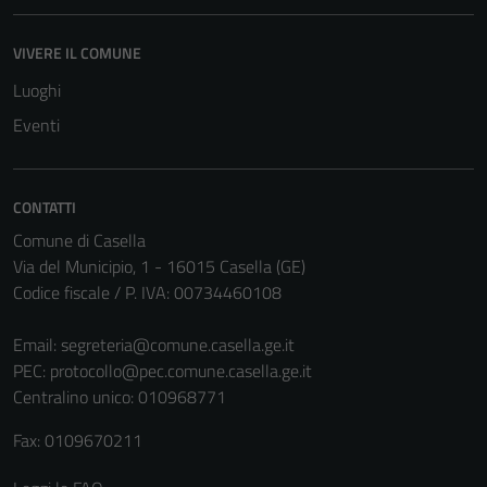
VIVERE IL COMUNE
Tecnici
Luoghi
Questi cookie
sono necessari
Eventi
per il
funzionamento
del sito e non
CONTATTI
possono
Comune di Casella
essere
Via del Municipio, 1 - 16015 Casella (GE)
disabilitati.
Codice fiscale / P. IVA: 00734460108
Questi cookie
non raccolgono
Email:
segreteria@comune.casella.ge.it
informazioni
PEC:
protocollo@pec.comune.casella.ge.it
personali.
Centralino unico: 010968771
Fax: 0109670211
Terze parti
Questi cookie