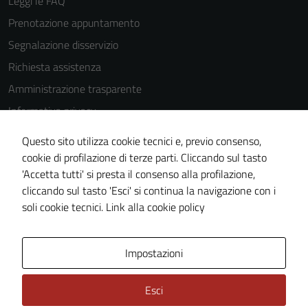
Leggi le FAQ
sono
Prenotazione appuntamento
impostati da
Segnalazione disservizio
una serie di
servizi esterni
Richiesta assistenza
(si veda la
Amministrazione trasparente
Cookie policy
Informativa privacy
estesa per i
dettagli) e
Cookie Policy
Questo sito utilizza cookie tecnici e, previo consenso,
possono
Note legali
cookie di profilazione di terze parti. Cliccando sul tasto
essere
'Accetta tutti' si presta il consenso alla profilazione,
Dichiarazione di accessibilità
utilizzati
cliccando sul tasto 'Esci' si continua la navigazione con i
anche per la
Piano di miglioramento del sito
soli cookie tecnici.
Link alla cookie policy
profilazione.
La
disabilitazione
Area Privata
Impostazioni
di questi
cookies può
Esci
peggiore la