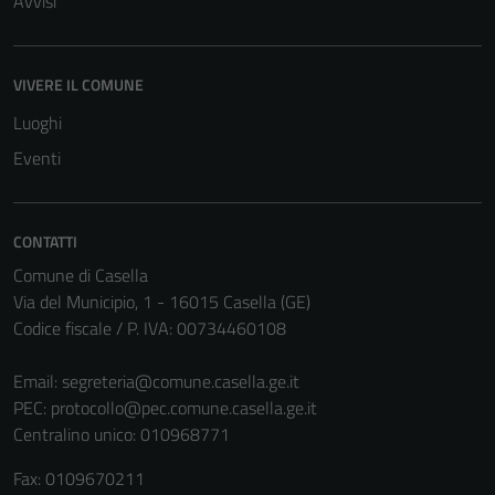
Avvisi
VIVERE IL COMUNE
Luoghi
Eventi
CONTATTI
Comune di Casella
Via del Municipio, 1 - 16015 Casella (GE)
Tecnici
Codice fiscale / P. IVA: 00734460108
Questi cookie
Email:
segreteria@comune.casella.ge.it
sono necessari
PEC:
protocollo@pec.comune.casella.ge.it
per il
Centralino unico: 010968771
funzionamento
del sito e non
Fax: 0109670211
possono