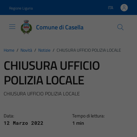
Vai ai contenuti
Vai al footer
ITA
Regione Liguria
Lingua attiva:
Comune di Casella
Home
/
Novità
/
Notizie
/
CHIUSURA UFFICIO POLIZIA LOCALE
CHIUSURA UFFICIO
POLIZIA LOCALE
CHIUSURA UFFICIO POLIZIA LOCALE
Data:
Tempo di lettura:
1 min
12 Marzo 2022