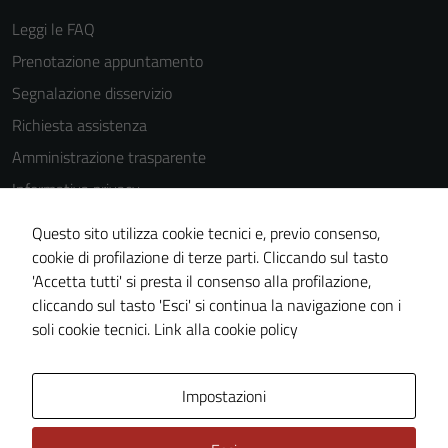
essere
Leggi le FAQ
disabilitati.
Prenotazione appuntamento
Questi cookie
non raccolgono
Segnalazione disservizio
informazioni
Richiesta assistenza
personali.
Amministrazione trasparente
Informativa privacy
Terze parti
Cookie Policy
Questo sito utilizza cookie tecnici e, previo consenso,
Questi cookie
Note legali
cookie di profilazione di terze parti. Cliccando sul tasto
sono
'Accetta tutti' si presta il consenso alla profilazione,
impostati da
Dichiarazione di accessibilità
cliccando sul tasto 'Esci' si continua la navigazione con i
una serie di
Piano di miglioramento del sito
soli cookie tecnici.
Link alla cookie policy
servizi esterni
(si veda la
Cookie policy
Area Privata
Impostazioni
estesa per i
dettagli) e