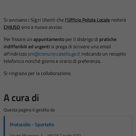
Si avvisano i Sig.ri Utenti che
l’Ufficio Polizia Locale
resterà
CHIUSO
sino a nuovo avviso.
Per fissare un
appuntamento
per il disbrigo di
pratiche
indifferibili ed urgenti
si prega di scrivere una email
all’indirizzo
pm@comune.casella.ge.it
indicando un recapito
telefonico nonché giorno e orario di preferenza.
Si ringrazia per la collaborazione.
A cura di
Questa pagina è gestita da
Protocollo - Sportello
Via del Municipio, 1 - 16015 Casella (GE)