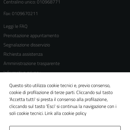
Centralino unico: 010968771
Terze parti
Questi cookie
Fax: 0109670211
sono
Leggi le FAQ
impostati da
una serie di
Prenotazione appuntamento
servizi esterni
Segnalazione disservizio
(si veda la
Richiesta assistenza
Cookie policy
estesa per i
Amministrazione trasparente
dettagli) e
Informativa privacy
possono
Cookie Policy
essere
Questo sito utilizza cookie tecnici e, previo consenso,
utilizzati
Note legali
cookie di profilazione di terze parti. Cliccando sul tasto
anche per la
'Accetta tutti' si presta il consenso alla profilazione,
Dichiarazione di accessibilità
profilazione.
cliccando sul tasto 'Esci' si continua la navigazione con i
Piano di miglioramento del sito
La
soli cookie tecnici.
Link alla cookie policy
disabilitazione
di questi