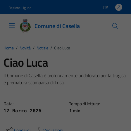
Vai ai contenuti
Vai al footer
ITA
Regione Liguria
Lingua attiva:
Comune di Casella
Home
/
Novità
/
Notizie
/
Ciao Luca
Ciao Luca
Il Comune di Casella è profondamente addolorato per la tragica
e prematura scomparsa di Luca.
Data:
Tempo di lettura:
1 min
12 Marzo 2025
Condividi
Vedi azioni