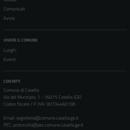
Comunicati
Avvisi
Tecnici
Questi cookie
VIVERE IL COMUNE
sono necessari
Luoghi
per il
funzionamento
Eventi
del sito e non
possono
essere
CONTATTI
disabilitati.
Comune di Casella
Questi cookie
Via del Municipio, 1 - 16015 Casella (GE)
non raccolgono
Codice fiscale / P. IVA: 00734460108
informazioni
personali.
Email:
segreteria@comune.casella.ge.it
PEC:
protocollo@pec.comune.casella.ge.it