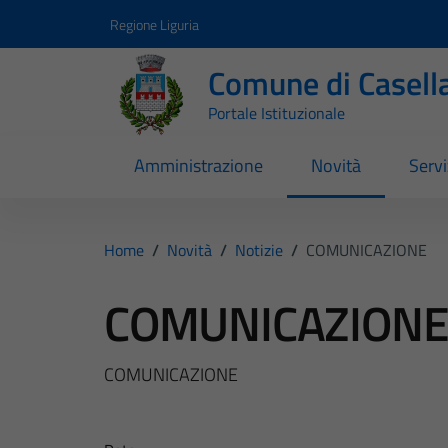
Vai ai contenuti
Vai al footer
Regione Liguria
Comune di Casell
Portale Istituzionale
Amministrazione
Novità
Servi
Home
/
Novità
/
Notizie
/
COMUNICAZIONE
COMUNICAZION
COMUNICAZIONE