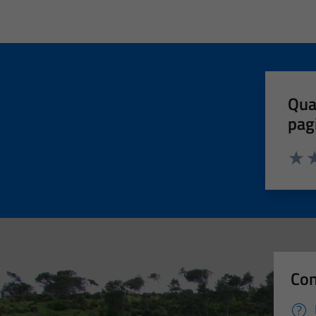
Qua
pag
Valut
Va
Con