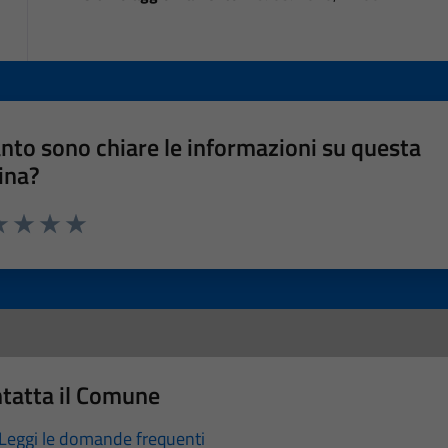
nto sono chiare le informazioni su questa
ina?
a 1 stelle su 5
luta 2 stelle su 5
Valuta 3 stelle su 5
Valuta 4 stelle su 5
Valuta 5 stelle su 5
tatta il Comune
Leggi le domande frequenti