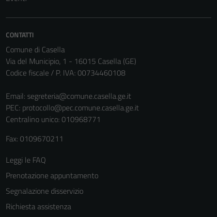
CONTATTI
Comune di Casella
Via del Municipio, 1 - 16015 Casella (GE)
Codice fiscale / P. IVA: 00734460108
Email:
segreteria@comune.casella.ge.it
PEC:
protocollo@pec.comune.casella.ge.it
Tecnici
Centralino unico: 010968771
Questi cookie
sono necessari
Fax: 0109670211
per il
funzionamento
Leggi le FAQ
del sito e non
Prenotazione appuntamento
possono
essere
Segnalazione disservizio
disabilitati.
Richiesta assistenza
Questi cookie