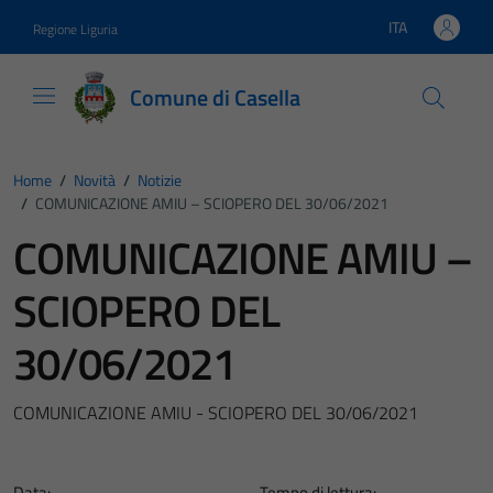
Vai ai contenuti
Vai al footer
ITA
Regione Liguria
Lingua attiva:
Comune di Casella
Home
/
Novità
/
Notizie
/
COMUNICAZIONE AMIU – SCIOPERO DEL 30/06/2021
COMUNICAZIONE AMIU –
SCIOPERO DEL
30/06/2021
COMUNICAZIONE AMIU - SCIOPERO DEL 30/06/2021
Data:
Tempo di lettura: