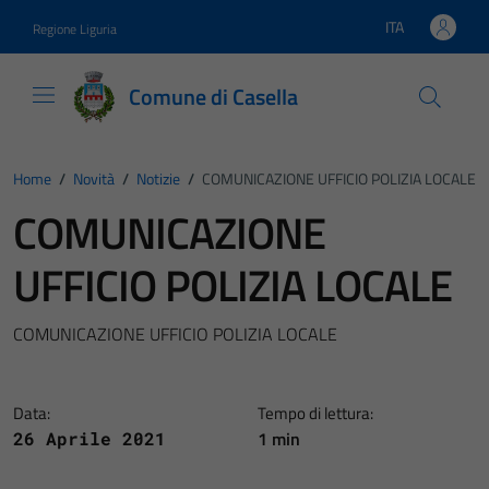
Vai ai contenuti
Vai al footer
ITA
Regione Liguria
Lingua attiva:
Comune di Casella
Home
/
Novità
/
Notizie
/
COMUNICAZIONE UFFICIO POLIZIA LOCALE
COMUNICAZIONE
UFFICIO POLIZIA LOCALE
COMUNICAZIONE UFFICIO POLIZIA LOCALE
Data:
Tempo di lettura:
1 min
26 Aprile 2021