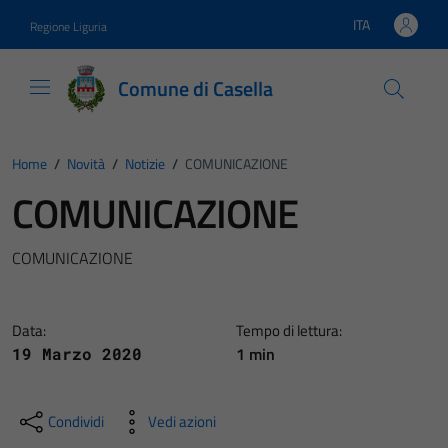
Vai ai contenuti
Vai al footer
ITA
Regione Liguria
Lingua attiva:
Comune di Casella
Home
/
Novità
/
Notizie
/
COMUNICAZIONE
COMUNICAZIONE
COMUNICAZIONE
Data:
Tempo di lettura:
1 min
19 Marzo 2020
Condividi
Vedi azioni