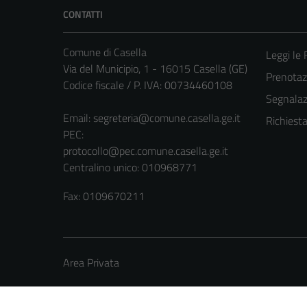
CONTATTI
Comune di Casella
Leggi le
Via del Municipio, 1 - 16015 Casella (GE)
Prenota
Codice fiscale / P. IVA: 00734460108
Segnalazi
Email:
segreteria@comune.casella.ge.it
Richiest
PEC:
protocollo@pec.comune.casella.ge.it
Centralino unico: 010968771
Fax: 0109670211
Area Privata