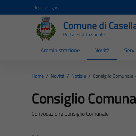
Vai ai contenuti
Vai al footer
Regione Liguria
Comune di Casell
Portale Istituzionale
Amministrazione
Novità
Servi
Home
/
Novità
/
Notizie
/
Consiglio Comunale
Consiglio Comuna
Convocazione Consiglio Comunale