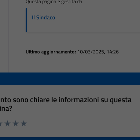
Questa pagina è gestita da
Il Sindaco
Ultimo aggiornamento:
10/03/2025, 14:26
nto sono chiare le informazioni su questa
ina?
a 1 stelle su 5
luta 2 stelle su 5
Valuta 3 stelle su 5
Valuta 4 stelle su 5
Valuta 5 stelle su 5