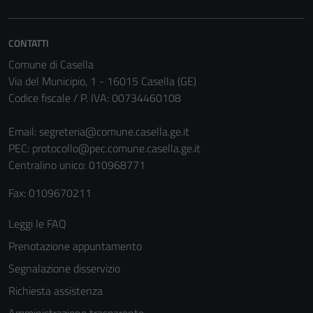
Questi cookie
sono necessari
CONTATTI
per il
Comune di Casella
funzionamento
Via del Municipio, 1 - 16015 Casella (GE)
del sito e non
Codice fiscale / P. IVA: 00734460108
possono
essere
Email:
segreteria@comune.casella.ge.it
disabilitati.
PEC:
protocollo@pec.comune.casella.ge.it
Questi cookie
Centralino unico: 010968771
non raccolgono
informazioni
Fax: 0109670211
personali.
Leggi le FAQ
Prenotazione appuntamento
Terze parti
Questi cookie
Segnalazione disservizio
sono
Richiesta assistenza
impostati da
Amministrazione trasparente