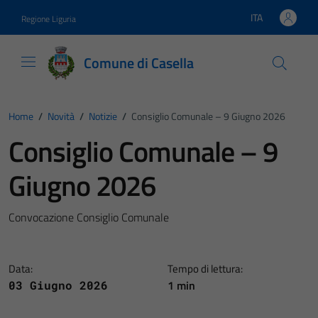
Vai ai contenuti
Vai al footer
ITA
Regione Liguria
Lingua attiva:
Comune di Casella
Home
/
Novità
/
Notizie
/
Consiglio Comunale – 9 Giugno 2026
Consiglio Comunale – 9
Giugno 2026
Convocazione Consiglio Comunale
Data:
Tempo di lettura:
1 min
03 Giugno 2026