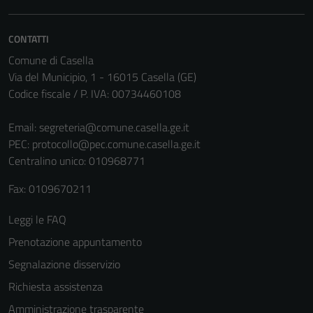
Questi cookie
sono necessari
CONTATTI
per il
Comune di Casella
funzionamento
Via del Municipio, 1 - 16015 Casella (GE)
del sito e non
Codice fiscale / P. IVA: 00734460108
possono
essere
Email:
segreteria@comune.casella.ge.it
disabilitati.
PEC:
protocollo@pec.comune.casella.ge.it
Questi cookie
Centralino unico: 010968771
non raccolgono
informazioni
Fax: 0109670211
personali.
Leggi le FAQ
Prenotazione appuntamento
Terze parti
Questi cookie
Segnalazione disservizio
sono
Richiesta assistenza
impostati da
Amministrazione trasparente