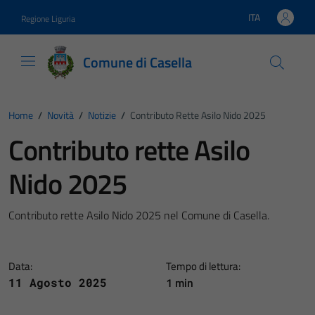
Vai ai contenuti
Vai al footer
ITA
Regione Liguria
Lingua attiva:
Comune di Casella
Home
/
Novità
/
Notizie
/
Contributo Rette Asilo Nido 2025
Contributo rette Asilo
Nido 2025
Contributo rette Asilo Nido 2025 nel Comune di Casella.
Data:
Tempo di lettura:
1 min
11 Agosto 2025