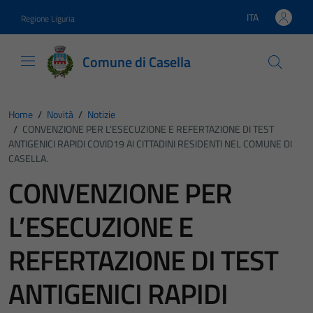
Vai ai contenuti
Vai al footer
ITA
Regione Liguria
Lingua attiva:
Comune di Casella
Home
/
Novità
/
Notizie
/
CONVENZIONE PER L’ESECUZIONE E REFERTAZIONE DI TEST
ANTIGENICI RAPIDI COVID19 AI CITTADINI RESIDENTI NEL COMUNE DI
CASELLA.
CONVENZIONE PER
L’ESECUZIONE E
REFERTAZIONE DI TEST
ANTIGENICI RAPIDI