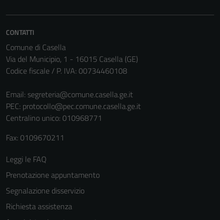
Questi cookie
sono necessari
CONTATTI
per il
funzionamento
Comune di Casella
del sito e non
Via del Municipio, 1 - 16015 Casella (GE)
possono
Codice fiscale / P. IVA: 00734460108
essere
disabilitati.
Email:
segreteria@comune.casella.ge.it
Questi cookie
PEC:
protocollo@pec.comune.casella.ge.it
non raccolgono
Centralino unico: 010968771
informazioni
Fax: 0109670211
personali.
Leggi le FAQ
Prenotazione appuntamento
Terze parti
Questi cookie
Segnalazione disservizio
sono
Richiesta assistenza
impostati da