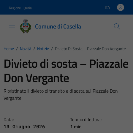
Vai ai contenuti
Vai al footer
ITA
Regione Liguria
Lingua attiva:
Comune di Casella
Home
/
Novità
/
Notizie
/
Divieto Di Sosta – Piazzale Don Vergante
Divieto di sosta – Piazzale
Don Vergante
Ripristinato il divieto di transito e di sosta sul Piazzale Don
Vergante
Data:
Tempo di lettura:
1 min
13 Giugno 2026