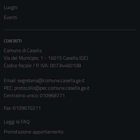
Luoghi
Tecnici
Questi cookie
Eventi
sono necessari
per il
funzionamento
CONTATTI
del sito e non
Comune di Casella
possono
Via del Municipio, 1 - 16015 Casella (GE)
essere
Codice fiscale / P. IVA: 00734460108
disabilitati.
Questi cookie
Email:
segreteria@comune.casella.ge.it
non raccolgono
PEC:
protocollo@pec.comune.casella.ge.it
informazioni
Centralino unico: 010968771
personali.
Fax: 0109670211
Leggi le FAQ
Terze parti
Questi cookie
Prenotazione appuntamento
sono