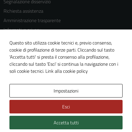
Segnalazione disservizio
impostati da
Richiesta assistenza
una serie di
servizi esterni
Amministrazione trasparente
(si veda la
Informativa privacy
Cookie policy
Cookie Policy
estesa per i
Questo sito utilizza cookie tecnici e, previo consenso,
dettagli) e
Note legali
cookie di profilazione di terze parti. Cliccando sul tasto
possono
'Accetta tutti' si presta il consenso alla profilazione,
Dichiarazione di accessibilità
essere
cliccando sul tasto 'Esci' si continua la navigazione con i
Piano di miglioramento del sito
utilizzati
soli cookie tecnici.
Link alla cookie policy
anche per la
profilazione.
La
Area Privata
Impostazioni
disabilitazione
di questi
Esci
cookies può
peggiore la
Accetta tutti
Credits: ©
Technical Design s.r.l.
navigazione e
la fruizione