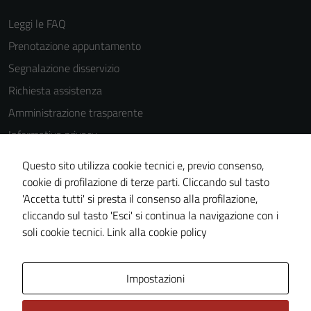
Questi cookie
Leggi le FAQ
sono
impostati da
Prenotazione appuntamento
una serie di
Segnalazione disservizio
servizi esterni
Richiesta assistenza
(si veda la
Cookie policy
Amministrazione trasparente
estesa per i
Informativa privacy
dettagli) e
Cookie Policy
possono
Questo sito utilizza cookie tecnici e, previo consenso,
essere
Note legali
cookie di profilazione di terze parti. Cliccando sul tasto
utilizzati
'Accetta tutti' si presta il consenso alla profilazione,
Dichiarazione di accessibilità
anche per la
cliccando sul tasto 'Esci' si continua la navigazione con i
Piano di miglioramento del sito
profilazione.
soli cookie tecnici.
Link alla cookie policy
La
disabilitazione
di questi
Area Privata
Impostazioni
cookies può
peggiore la