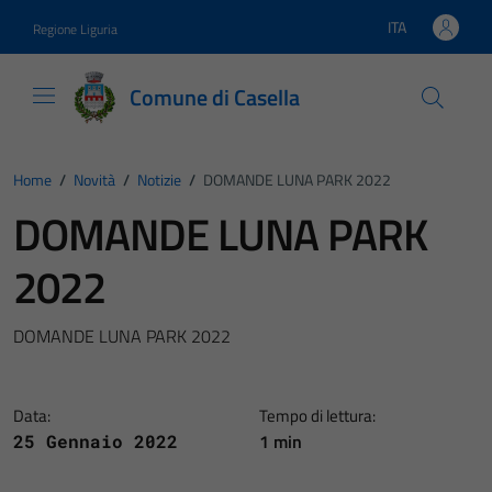
Vai ai contenuti
Vai al footer
ITA
Regione Liguria
Lingua attiva:
Comune di Casella
Home
/
Novità
/
Notizie
/
DOMANDE LUNA PARK 2022
DOMANDE LUNA PARK
2022
DOMANDE LUNA PARK 2022
Data:
Tempo di lettura:
1 min
25 Gennaio 2022