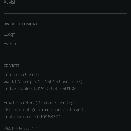
Avvisi
Tecnici
VIVERE IL COMUNE
Questi cookie
Luoghi
sono necessari
Eventi
per il
funzionamento
del sito e non
possono
CONTATTI
essere
Comune di Casella
disabilitati.
Via del Municipio, 1 - 16015 Casella (GE)
Questi cookie
Codice fiscale / P. IVA: 00734460108
non raccolgono
informazioni
Email:
segreteria@comune.casella.ge.it
personali.
PEC:
protocollo@pec.comune.casella.ge.it
Centralino unico: 010968771
Terze parti
Fax: 0109670211