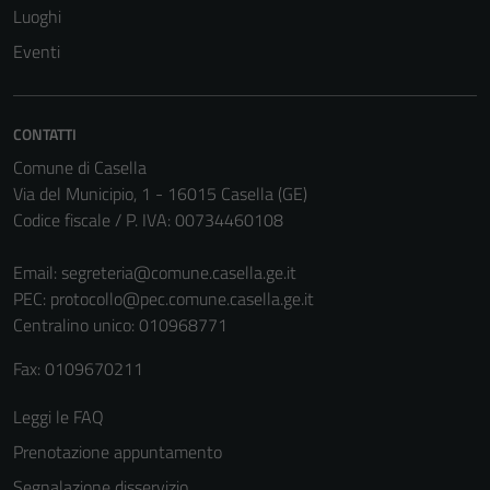
Luoghi
Tecnici
Eventi
Questi cookie
sono necessari
per il
funzionamento
CONTATTI
del sito e non
Comune di Casella
possono
Via del Municipio, 1 - 16015 Casella (GE)
essere
Codice fiscale / P. IVA: 00734460108
disabilitati.
Questi cookie
Email:
segreteria@comune.casella.ge.it
non raccolgono
PEC:
protocollo@pec.comune.casella.ge.it
informazioni
Centralino unico: 010968771
personali.
Fax: 0109670211
Leggi le FAQ
Terze parti
Questi cookie
Prenotazione appuntamento
sono
Segnalazione disservizio