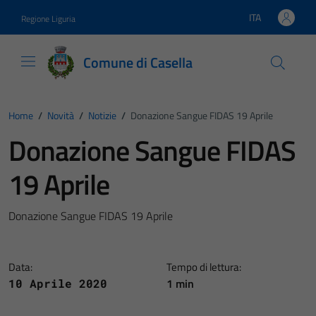
Vai ai contenuti
Vai al footer
ITA
Regione Liguria
Lingua attiva:
Comune di Casella
Home
/
Novità
/
Notizie
/
Donazione Sangue FIDAS 19 Aprile
Donazione Sangue FIDAS
19 Aprile
Donazione Sangue FIDAS 19 Aprile
Data:
Tempo di lettura:
1 min
10 Aprile 2020