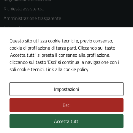
impostati da
Richiesta assistenza
una serie di
servizi esterni
Amministrazione trasparente
(si veda la
Informativa privacy
Cookie policy
Cookie Policy
estesa per i
Questo sito utilizza cookie tecnici e, previo consenso,
dettagli) e
Note legali
cookie di profilazione di terze parti. Cliccando sul tasto
possono
'Accetta tutti' si presta il consenso alla profilazione,
Dichiarazione di accessibilità
essere
cliccando sul tasto 'Esci' si continua la navigazione con i
Piano di miglioramento del sito
utilizzati
soli cookie tecnici.
Link alla cookie policy
anche per la
profilazione.
Area Privata
La
Impostazioni
disabilitazione
di questi
Esci
cookies può
peggiore la
Accetta tutti
Credits: ©
Technical Design s.r.l.
navigazione e
la fruizione