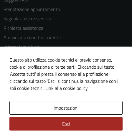
essere
Prenotazione appuntamento
utilizzati
anche per la
Segnalazione disservizio
profilazione.
Richiesta assistenza
La
Amministrazione trasparente
disabilitazione
di questi
Informativa privacy
cookies può
Cookie Policy
Questo sito utilizza cookie tecnici e, previo consenso,
peggiore la
Note legali
cookie di profilazione di terze parti. Cliccando sul tasto
navigazione e
'Accetta tutti' si presta il consenso alla profilazione,
la fruizione
Dichiarazione di accessibilità
cliccando sul tasto 'Esci' si continua la navigazione con i
delle
Piano di miglioramento del sito
soli cookie tecnici.
Link alla cookie policy
funzionalità
del sito.
Area Privata
Impostazioni
Experience
Esci
In order for
our website