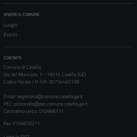
essere
disabilitati.
VIVERE IL COMUNE
Questi cookie
non raccolgono
Luoghi
informazioni
Eventi
personali.
CONTATTI
Terze parti
Comune di Casella
Questi cookie
Via del Municipio, 1 - 16015 Casella (GE)
sono
Codice fiscale / P. IVA: 00734460108
impostati da
una serie di
Email:
segreteria@comune.casella.ge.it
servizi esterni
PEC:
protocollo@pec.comune.casella.ge.it
(si veda la
Centralino unico: 010968771
Cookie policy
estesa per i
Fax: 0109670211
dettagli) e
possono
Leggi le FAQ