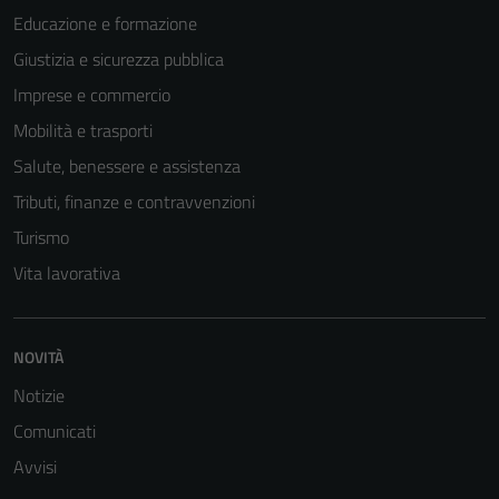
Educazione e formazione
Giustizia e sicurezza pubblica
Imprese e commercio
Mobilità e trasporti
Salute, benessere e assistenza
Tributi, finanze e contravvenzioni
Turismo
Vita lavorativa
Tecnici
Questi cookie
NOVITÀ
sono necessari
Notizie
per il
funzionamento
Comunicati
del sito e non
Avvisi
possono