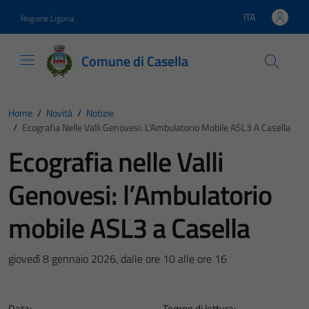
Vai ai contenuti
Vai al footer
ITA
Regione Liguria
Lingua attiva:
Comune di Casella
Home
/
Novità
/
Notizie
/
Ecografia Nelle Valli Genovesi: L’Ambulatorio Mobile ASL3 A Casella
Ecografia nelle Valli
Genovesi: l’Ambulatorio
mobile ASL3 a Casella
giovedì 8 gennaio 2026, dalle ore 10 alle ore 16
Data:
Tempo di lettura: