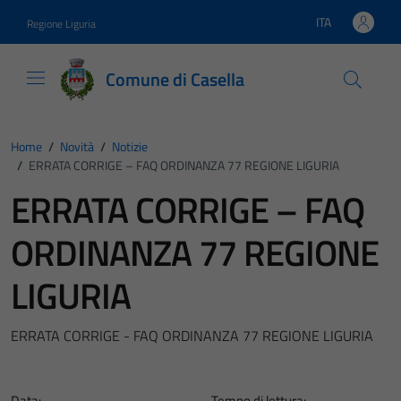
Vai ai contenuti
Vai al footer
ITA
Regione Liguria
Lingua attiva:
Comune di Casella
Home
/
Novità
/
Notizie
/
ERRATA CORRIGE – FAQ ORDINANZA 77 REGIONE LIGURIA
ERRATA CORRIGE – FAQ
ORDINANZA 77 REGIONE
LIGURIA
ERRATA CORRIGE - FAQ ORDINANZA 77 REGIONE LIGURIA
Data:
Tempo di lettura: