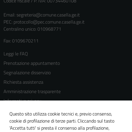
Codice fiscale / P. IVA: 00734460108
funzionamento
del sito e non
Email:
segreteria@comune.casella.ge.it
possono
PEC:
protocollo@pec.comune.casella.ge.it
essere
Centralino unico: 010968771
disabilitati.
Fax: 0109670211
Questi cookie
non raccolgono
Leggi le FAQ
informazioni
Prenotazione appuntamento
personali.
Segnalazione disservizio
Richiesta assistenza
Terze parti
Amministrazione trasparente
Questi cookie
sono
Informativa privacy
impostati da
Cookie Policy
una serie di
Questo sito utilizza cookie tecnici e, previo consenso,
Note legali
servizi esterni
cookie di profilazione di terze parti. Cliccando sul tasto
(si veda la
'Accetta tutti' si presta il consenso alla profilazione,
Dichiarazione di accessibilità