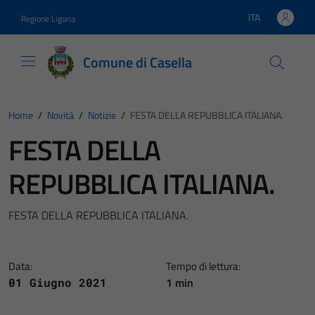
Vai ai contenuti
Vai al footer
ITA
Regione Liguria
Lingua attiva:
Comune di Casella
Home
/
Novità
/
Notizie
/
FESTA DELLA REPUBBLICA ITALIANA.
FESTA DELLA
REPUBBLICA ITALIANA.
FESTA DELLA REPUBBLICA ITALIANA.
Data:
Tempo di lettura:
1 min
01 Giugno 2021