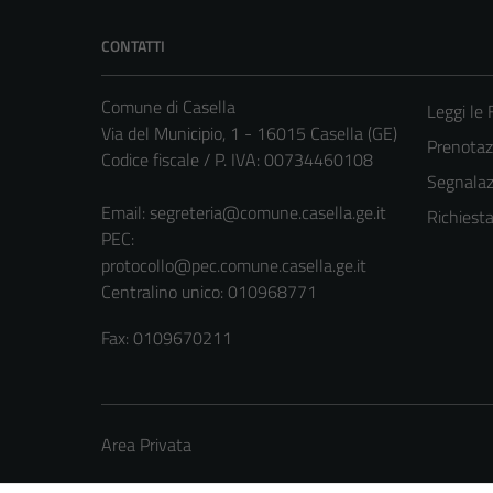
CONTATTI
Comune di Casella
Leggi le
Via del Municipio, 1 - 16015 Casella (GE)
Prenota
Codice fiscale / P. IVA: 00734460108
Segnalazi
Email:
segreteria@comune.casella.ge.it
Richiest
PEC:
protocollo@pec.comune.casella.ge.it
Centralino unico: 010968771
Fax: 0109670211
Area Privata