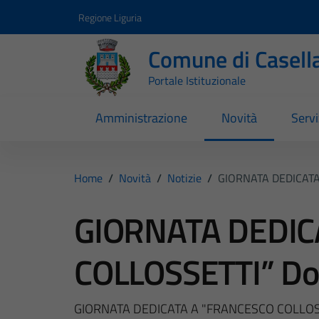
Vai ai contenuti
Vai al footer
Regione Liguria
Comune di Casell
Portale Istituzionale
Amministrazione
Novità
Servi
Home
/
Novità
/
Notizie
/
GIORNATA DEDICATA
GIORNATA DEDIC
COLLOSSETTI” D
GIORNATA DEDICATA A "FRANCESCO COLLOS