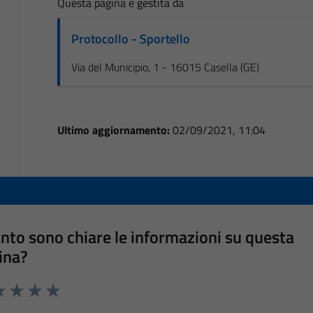
Questa pagina è gestita da
Protocollo - Sportello
Via del Municipio, 1 - 16015 Casella (GE)
Ultimo aggiornamento:
02/09/2021, 11:04
nto sono chiare le informazioni su questa
ina?
a 1 stelle su 5
luta 2 stelle su 5
Valuta 3 stelle su 5
Valuta 4 stelle su 5
Valuta 5 stelle su 5