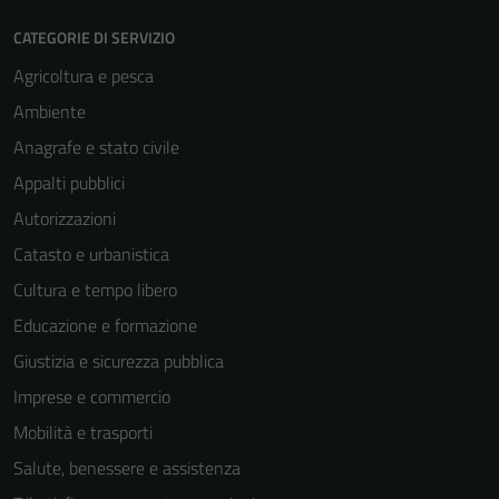
CATEGORIE DI SERVIZIO
Agricoltura e pesca
Ambiente
Anagrafe e stato civile
Appalti pubblici
Tecnici
Autorizzazioni
Questi cookie
Catasto e urbanistica
sono necessari
Cultura e tempo libero
per il
funzionamento
Educazione e formazione
del sito e non
Giustizia e sicurezza pubblica
possono
Imprese e commercio
essere
disabilitati.
Mobilità e trasporti
Questi cookie
Salute, benessere e assistenza
non raccolgono