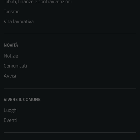
Tributi, finanze e contravvenzioni
informazioni
personali.
Turismo
Vita lavorativa
Terze parti
Questi cookie
NOVITÀ
sono
Notizie
impostati da
una serie di
Comunicati
servizi esterni
Avvisi
(si veda la
Cookie policy
estesa per i
VIVERE IL COMUNE
dettagli) e
possono
Luoghi
essere
Eventi
utilizzati
anche per la
profilazione.