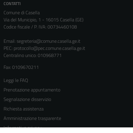
CONTATTI
La
Comune di Casella
disabilitazione
Via del Municipio, 1 - 16015 Casella (GE)
di questi
Codice fiscale / P. IVA: 00734460108
cookies può
peggiore la
Email:
segreteria@comune.casella.ge.it
navigazione e
PEC:
protocollo@pec.comune.casella.ge.it
la fruizione
Centralino unico: 010968771
delle
funzionalità
Fax: 0109670211
del sito.
Leggi le FAQ
Prenotazione appuntamento
Experience
In order for
Segnalazione disservizio
our website
Richiesta assistenza
to perform
Amministrazione trasparente
as well as
possible
Informativa privacy