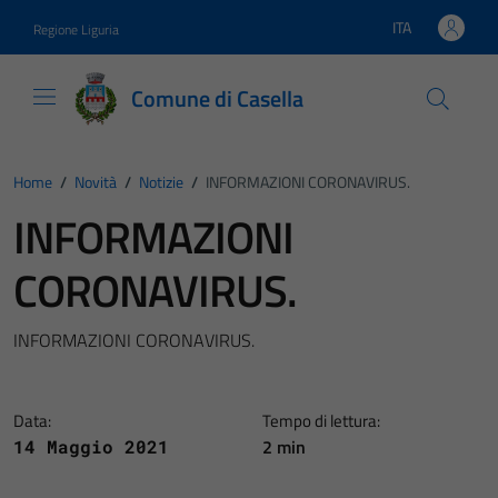
Vai ai contenuti
Vai al footer
ITA
Regione Liguria
Lingua attiva:
Comune di Casella
Home
/
Novità
/
Notizie
/
INFORMAZIONI CORONAVIRUS.
INFORMAZIONI
CORONAVIRUS.
INFORMAZIONI CORONAVIRUS.
Data:
Tempo di lettura:
2 min
14 Maggio 2021