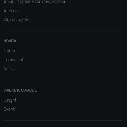
Tributi, finanze e contravvenzioni
informazioni
personali.
Turismo
Vita lavorativa
Terze parti
Questi cookie
NOVITÀ
sono
Notizie
impostati da
una serie di
Comunicati
servizi esterni
Avvisi
(si veda la
Cookie policy
estesa per i
VIVERE IL COMUNE
dettagli) e
possono
Luoghi
essere
Eventi
utilizzati
anche per la
profilazione.