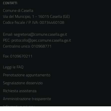
CONTATTI
La
Comune di Casella
disabilitazione
Via del Municipio, 1 - 16015 Casella (GE)
di questi
Codice fiscale / P. IVA: 00734460108
cookies può
peggiore la
Email:
segreteria@comune.casella.ge.it
navigazione e
PEC:
protocollo@pec.comune.casella.ge.it
la fruizione
Centralino unico: 010968771
delle
funzionalità
Fax: 0109670211
del sito.
Leggi le FAQ
Prenotazione appuntamento
Experience
In order for
Segnalazione disservizio
our website
Richiesta assistenza
to perform
Amministrazione trasparente
as well as
possible
Informativa privacy