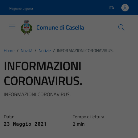
Vai ai contenuti
Vai al footer
ITA
Regione Liguria
Lingua attiva:
Comune di Casella
Home
/
Novità
/
Notizie
/
INFORMAZIONI CORONAVIRUS.
INFORMAZIONI
CORONAVIRUS.
INFORMAZIONI CORONAVIRUS.
Data:
Tempo di lettura:
2 min
23 Maggio 2021