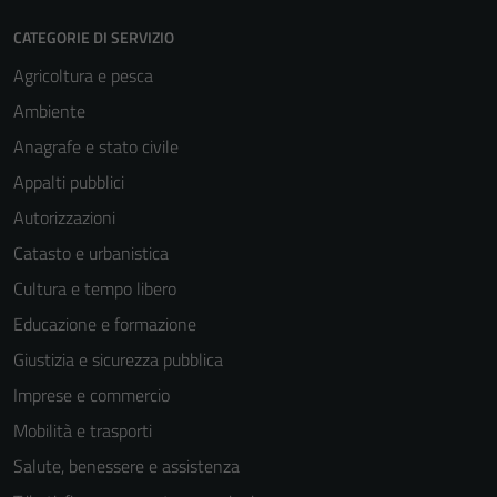
CATEGORIE DI SERVIZIO
Agricoltura e pesca
Ambiente
Anagrafe e stato civile
Appalti pubblici
Tecnici
Autorizzazioni
Questi cookie
Catasto e urbanistica
sono necessari
Cultura e tempo libero
per il
funzionamento
Educazione e formazione
del sito e non
Giustizia e sicurezza pubblica
possono
Imprese e commercio
essere
disabilitati.
Mobilità e trasporti
Questi cookie
Salute, benessere e assistenza
non raccolgono