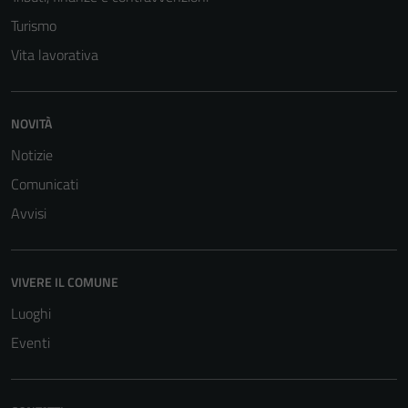
sono necessari
Turismo
per il
Vita lavorativa
funzionamento
del sito e non
possono
essere
NOVITÀ
disabilitati.
Notizie
Questi cookie
Comunicati
non raccolgono
informazioni
Avvisi
personali.
VIVERE IL COMUNE
Terze parti
Luoghi
Questi cookie
Eventi
sono
impostati da
una serie di
servizi esterni