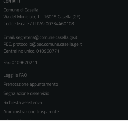
CONTATTI
(si veda la
Comune di Casella
Cookie policy
Via del Municipio, 1 - 16015 Casella (GE)
estesa per i
Codice fiscale / P. IVA: 00734460108
dettagli) e
possono
Email:
segreteria@comune.casella.ge.it
essere
PEC:
protocollo@pec.comune.casella.ge.it
utilizzati
Centralino unico: 010968771
anche per la
profilazione.
Fax: 0109670211
La
Leggi le FAQ
disabilitazione
di questi
Prenotazione appuntamento
cookies può
Segnalazione disservizio
peggiore la
Richiesta assistenza
navigazione e
la fruizione
Amministrazione trasparente
delle
Informativa privacy
funzionalità