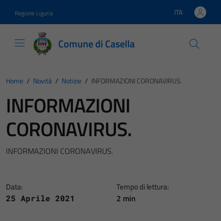
Vai ai contenuti
Vai al footer
ITA
Regione Liguria
Lingua attiva:
Comune di Casella
Home
/
Novità
/
Notizie
/
INFORMAZIONI CORONAVIRUS.
INFORMAZIONI
CORONAVIRUS.
INFORMAZIONI CORONAVIRUS.
Data:
Tempo di lettura:
2 min
25 Aprile 2021