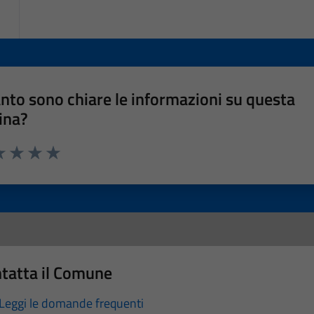
nto sono chiare le informazioni su questa
ina?
a 1 stelle su 5
luta 2 stelle su 5
Valuta 3 stelle su 5
Valuta 4 stelle su 5
Valuta 5 stelle su 5
tatta il Comune
Leggi le domande frequenti