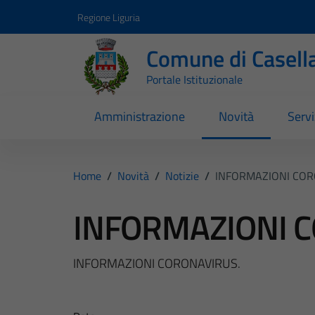
Vai ai contenuti
Vai al footer
Regione Liguria
Comune di Casell
Portale Istituzionale
Amministrazione
Novità
Servi
Home
/
Novità
/
Notizie
/
INFORMAZIONI COR
INFORMAZIONI 
INFORMAZIONI CORONAVIRUS.