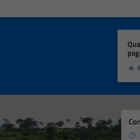
Qua
pag
Valut
Va
Con