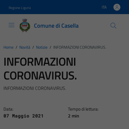
Vai ai contenuti
Vai al footer
ITA
Regione Liguria
Lingua attiva:
Comune di Casella
Home
/
Novità
/
Notizie
/
INFORMAZIONI CORONAVIRUS.
INFORMAZIONI
CORONAVIRUS.
INFORMAZIONI CORONAVIRUS.
Data:
Tempo di lettura:
2 min
07 Maggio 2021