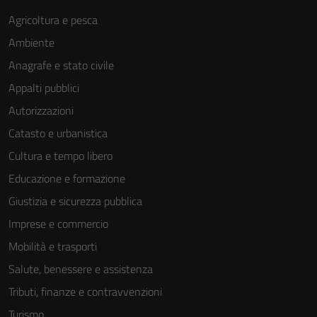
Agricoltura e pesca
Ambiente
Anagrafe e stato civile
Appalti pubblici
Autorizzazioni
Tecnici
Catasto e urbanistica
Questi cookie
Cultura e tempo libero
sono necessari
per il
Educazione e formazione
funzionamento
Giustizia e sicurezza pubblica
del sito e non
Imprese e commercio
possono
essere
Mobilità e trasporti
disabilitati.
Salute, benessere e assistenza
Questi cookie
Tributi, finanze e contravvenzioni
non raccolgono
informazioni
Turismo