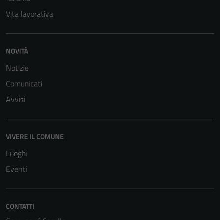
personali.
Vita lavorativa
Terze parti
NOVITÀ
Questi cookie
sono
Notizie
impostati da
Comunicati
una serie di
Avvisi
servizi esterni
(si veda la
Cookie policy
VIVERE IL COMUNE
estesa per i
dettagli) e
Luoghi
possono
Eventi
essere
utilizzati
anche per la
CONTATTI
profilazione.
La