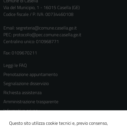
Comune di Casella
disabilitazione
Via del Municipio, 1 - 16015 Casella (GE)
di questi
Codice fiscale / P. IVA: 00734460108
cookies può
peggiore la
Email:
segreteria@comune.casella.ge.it
navigazione e
PEC:
protocollo@pec.comune.casella.ge.it
la fruizione
Centralino unico: 010968771
delle
Fax: 0109670211
funzionalità
del sito.
Leggi le FAQ
Prenotazione appuntamento
Experience
Segnalazione disservizio
In order for
Richiesta assistenza
our website
Amministrazione trasparente
to perform
as well as
Informativa privacy
possible
Cookie Policy
during your
Questo sito utilizza cookie tecnici e, previo consenso,