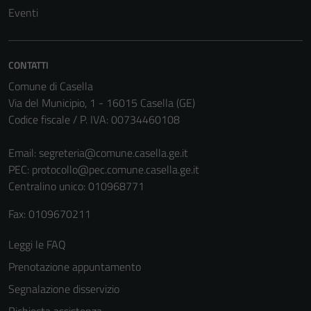
Tecnici
Eventi
Questi cookie
sono necessari
per il
CONTATTI
funzionamento
Comune di Casella
del sito e non
Via del Municipio, 1 - 16015 Casella (GE)
possono
Codice fiscale / P. IVA: 00734460108
essere
disabilitati.
Email:
segreteria@comune.casella.ge.it
Questi cookie
PEC:
protocollo@pec.comune.casella.ge.it
non raccolgono
Centralino unico: 010968771
informazioni
personali.
Fax: 0109670211
Leggi le FAQ
Terze parti
Prenotazione appuntamento
Questi cookie
Segnalazione disservizio
sono
impostati da