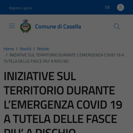
Vai ai contenuti
Vai al footer
ITA
Regione Liguria
Lingua attiva:
Comune di Casella
Home
/
Novità
/
Notizie
/
INIZIATIVE SUL TERRITORIO DURANTE L’EMERGENZA COVID 19 A
TUTELA DELLE FASCE PIU’ A RISCHIO
INIZIATIVE SUL
TERRITORIO DURANTE
L’EMERGENZA COVID 19
A TUTELA DELLE FASCE
PIU’ A RISCHIO