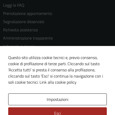
Questi cookie
Leggi le FAQ
sono
Prenotazione appuntamento
impostati da
una serie di
Segnalazione disservizio
servizi esterni
Richiesta assistenza
(si veda la
Amministrazione trasparente
Cookie policy
estesa per i
Informativa privacy
dettagli) e
Cookie Policy
possono
Questo sito utilizza cookie tecnici e, previo consenso,
Note legali
essere
cookie di profilazione di terze parti. Cliccando sul tasto
utilizzati
'Accetta tutti' si presta il consenso alla profilazione,
Dichiarazione di accessibilità
anche per la
cliccando sul tasto 'Esci' si continua la navigazione con i
Piano di miglioramento del sito
profilazione.
soli cookie tecnici.
Link alla cookie policy
La
disabilitazione
Area Privata
Impostazioni
di questi
cookies può
peggiore la
Esci