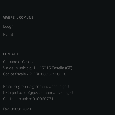
Tecnici
VIVERE IL COMUNE
Questi cookie
Luoghi
sono necessari
Eventi
per il
funzionamento
del sito e non
CONTATTI
possono
essere
Comune di Casella
disabilitati.
Via del Municipio, 1 - 16015 Casella (GE)
Questi cookie
Codice fiscale / P. IVA: 00734460108
non raccolgono
informazioni
Email:
segreteria@comune.casella.ge.it
personali.
PEC:
protocollo@pec.comune.casella.ge.it
Centralino unico: 010968771
Fax: 0109670211
Terze parti