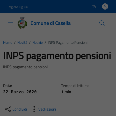
Vai ai contenuti
Vai al footer
ITA
Regione Liguria
Lingua attiva:
Comune di Casella
Home
/
Novità
/
Notizie
/
INPS Pagamento Pensioni
INPS pagamento pensioni
INPS pagamento pensioni
Data:
Tempo di lettura:
1 min
22 Marzo 2020
Condividi
Vedi azioni