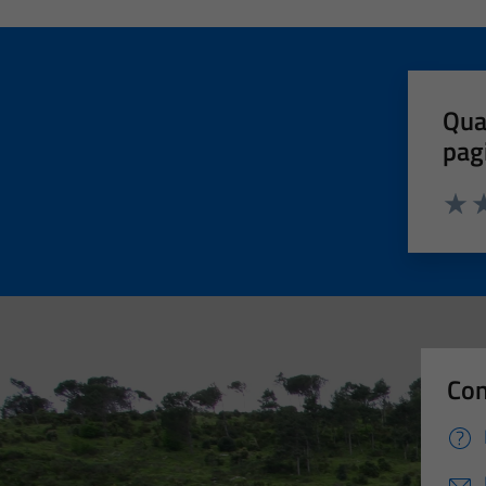
Qua
pag
Valut
Va
Con