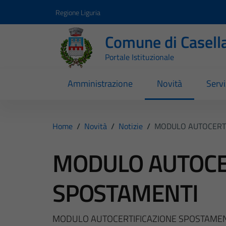
Vai ai contenuti
Vai al footer
Regione Liguria
Comune di Casell
Portale Istituzionale
Amministrazione
Novità
Servi
Home
/
Novità
/
Notizie
/
MODULO AUTOCERTI
MODULO AUTOCE
SPOSTAMENTI
MODULO AUTOCERTIFICAZIONE SPOSTAMEN