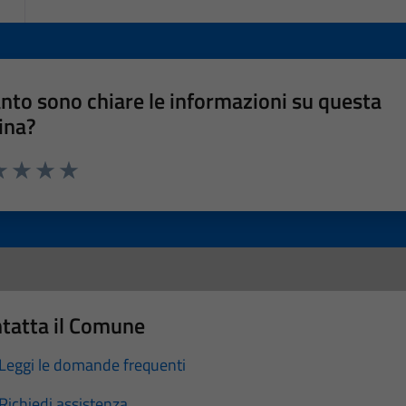
nto sono chiare le informazioni su questa
ina?
a 1 stelle su 5
luta 2 stelle su 5
Valuta 3 stelle su 5
Valuta 4 stelle su 5
Valuta 5 stelle su 5
tatta il Comune
Leggi le domande frequenti
Richiedi assistenza