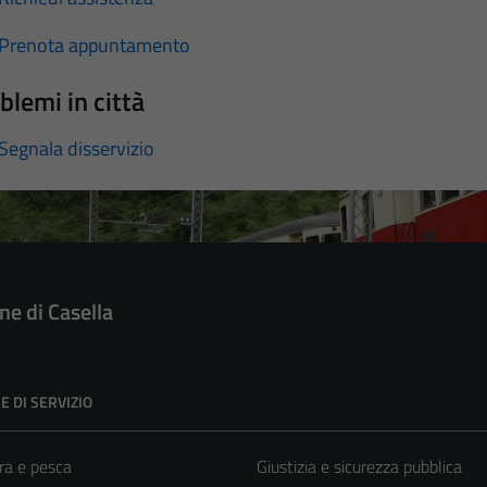
Prenota appuntamento
blemi in città
Segnala disservizio
e di Casella
E DI SERVIZIO
ra e pesca
Giustizia e sicurezza pubblica