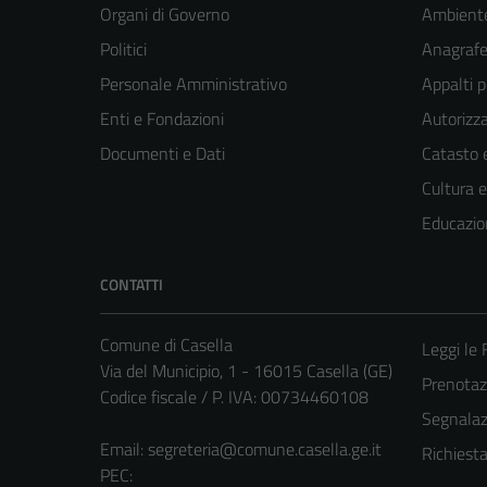
Organi di Governo
Ambient
Politici
Anagrafe 
Personale Amministrativo
Appalti p
Enti e Fondazioni
Autorizza
Documenti e Dati
Catasto e
Cultura 
Educazio
CONTATTI
Comune di Casella
Leggi le
Via del Municipio, 1 - 16015 Casella (GE)
Prenota
Codice fiscale / P. IVA: 00734460108
Segnalazi
Email:
segreteria@comune.casella.ge.it
Richiest
PEC: