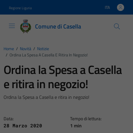
Vai ai contenuti
Vai al footer
ITA
Regione Liguria
Lingua attiva:
Comune di Casella
Home
/
Novità
/
Notizie
/
Ordina La Spesa A Casella E Ritira In Negozio!
Ordina la Spesa a Casella
e ritira in negozio!
Ordina la Spesa a Casella e ritira in negozio!
Data:
Tempo di lettura:
1 min
28 Marzo 2020