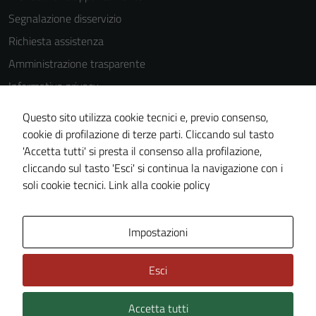
sono
Segnalazione disservizio
impostati da
una serie di
Richiesta assistenza
servizi esterni
Amministrazione trasparente
(si veda la
Informativa privacy
Cookie policy
estesa per i
Cookie Policy
Questo sito utilizza cookie tecnici e, previo consenso,
dettagli) e
Note legali
cookie di profilazione di terze parti. Cliccando sul tasto
possono
'Accetta tutti' si presta il consenso alla profilazione,
Dichiarazione di accessibilità
essere
cliccando sul tasto 'Esci' si continua la navigazione con i
utilizzati
Piano di miglioramento del sito
soli cookie tecnici.
Link alla cookie policy
anche per la
profilazione.
La
Area Privata
Impostazioni
disabilitazione
di questi
Esci
cookies può
peggiore la
navigazione e
Accetta tutti
Credits: ©
Technical Design s.r.l.