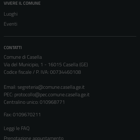
VIVERE IL COMUNE
Tecnici
Luoghi
Questi cookie
Eventi
sono necessari
per il
funzionamento
CONTATTI
del sito e non
Comune di Casella
possono
Via del Municipio, 1 - 16015 Casella (GE)
essere
Codice fiscale / P. IVA: 00734460108
disabilitati.
Questi cookie
Email:
segreteria@comune.casella.ge.it
non raccolgono
PEC:
protocollo@pec.comune.casella.ge.it
informazioni
Centralino unico: 010968771
personali.
Fax: 0109670211
Terze parti
Leggi le FAQ
Questi cookie
Prenotazione appuntamento