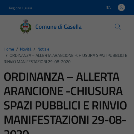
Vai ai contenuti
Vai al footer
ITA
Regione Liguria
Lingua attiva:
Comune di Casella
Home
/
Novità
/
Notizie
/
ORDINANZA – ALLERTA ARANCIONE -CHIUSURA SPAZI PUBBLICI E
RINVIO MANIFESTAZIONI 29-08-2020
ORDINANZA – ALLERTA
ARANCIONE -CHIUSURA
SPAZI PUBBLICI E RINVIO
MANIFESTAZIONI 29-08-
2020