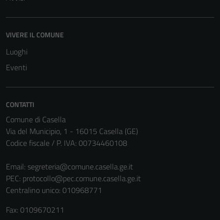
VIVERE IL COMUNE
Luoghi
Eventi
CONTATTI
Comune di Casella
Via del Municipio, 1 - 16015 Casella (GE)
Codice fiscale / P. IVA: 00734460108
Tecnici
Questi cookie
Email:
segreteria@comune.casella.ge.it
sono necessari
PEC:
protocollo@pec.comune.casella.ge.it
per il
Centralino unico: 010968771
funzionamento
del sito e non
Fax: 0109670211
possono