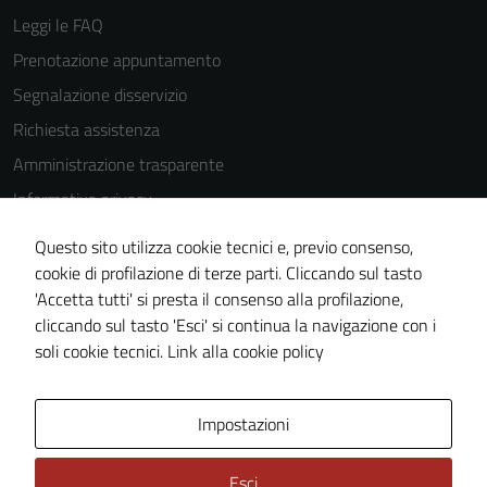
essere
Leggi le FAQ
disabilitati.
Prenotazione appuntamento
Questi cookie
Segnalazione disservizio
non raccolgono
informazioni
Richiesta assistenza
personali.
Amministrazione trasparente
Informativa privacy
Terze parti
Cookie Policy
Questo sito utilizza cookie tecnici e, previo consenso,
Questi cookie
Note legali
cookie di profilazione di terze parti. Cliccando sul tasto
sono
'Accetta tutti' si presta il consenso alla profilazione,
Dichiarazione di accessibilità
impostati da
cliccando sul tasto 'Esci' si continua la navigazione con i
una serie di
Piano di miglioramento del sito
soli cookie tecnici.
Link alla cookie policy
servizi esterni
(si veda la
Cookie policy
Area Privata
Impostazioni
estesa per i
dettagli) e
Esci
possono