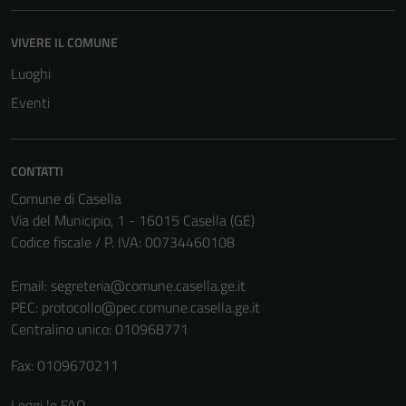
VIVERE IL COMUNE
Luoghi
Eventi
CONTATTI
Comune di Casella
Via del Municipio, 1 - 16015 Casella (GE)
Codice fiscale / P. IVA: 00734460108
Tecnici
Questi cookie
Email:
segreteria@comune.casella.ge.it
sono necessari
PEC:
protocollo@pec.comune.casella.ge.it
per il
Centralino unico: 010968771
funzionamento
Fax: 0109670211
del sito e non
possono
Leggi le FAQ