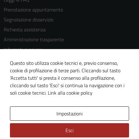
essere
disabilitati.
Prenotazione appuntamento
Questi cookie
Segnalazione disservizio
non raccolgono
Richiesta assistenza
informazioni
personali.
Amministrazione trasparente
Informativa privacy
Cookie Policy
Terze parti
Questo sito utilizza cookie tecnici e, previo consenso,
Questi cookie
Note legali
cookie di profilazione di terze parti. Cliccando sul tasto
sono
'Accetta tutti' si presta il consenso alla profilazione,
Dichiarazione di accessibilità
impostati da
cliccando sul tasto 'Esci' si continua la navigazione con i
Piano di miglioramento del sito
una serie di
soli cookie tecnici.
Link alla cookie policy
servizi esterni
(si veda la
Area Privata
Cookie policy
Impostazioni
estesa per i
dettagli) e
Esci
possono