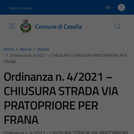
Vai ai contenuti
Vai al footer
ITA
Regione Liguria
Lingua attiva:
Comune di Casella
Home
/
Novità
/
Notizie
/
Ordinanza N. 4/2021 – CHIUSURA STRADA VIA PRATOPRIORE PER
FRANA
Ordinanza n. 4/2021 –
CHIUSURA STRADA VIA
PRATOPRIORE PER
FRANA
Ordinanza n. 4/2021 - CHIUSURA STRADA VIA PRATOPRIORE