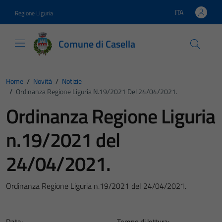
Vai ai contenuti
Vai al footer
ITA
Regione Liguria
Lingua attiva:
Comune di Casella
Home
/
Novità
/
Notizie
/
Ordinanza Regione Liguria N.19/2021 Del 24/04/2021.
Ordinanza Regione Liguria
n.19/2021 del
24/04/2021.
Ordinanza Regione Liguria n.19/2021 del 24/04/2021.
Data:
Tempo di lettura: