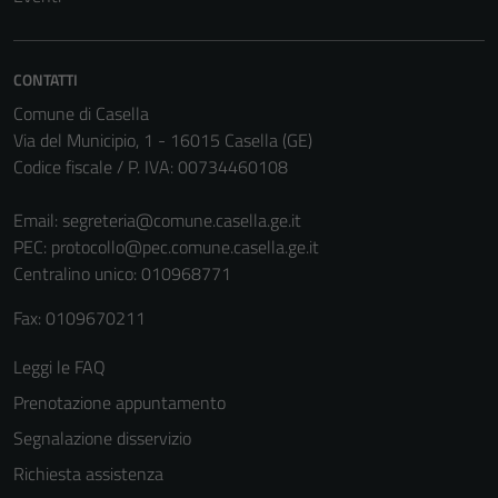
CONTATTI
Comune di Casella
Via del Municipio, 1 - 16015 Casella (GE)
Codice fiscale / P. IVA: 00734460108
Email:
segreteria@comune.casella.ge.it
PEC:
protocollo@pec.comune.casella.ge.it
Tecnici
Centralino unico: 010968771
Questi cookie
sono necessari
Fax: 0109670211
per il
funzionamento
Leggi le FAQ
del sito e non
Prenotazione appuntamento
possono
essere
Segnalazione disservizio
disabilitati.
Richiesta assistenza
Questi cookie