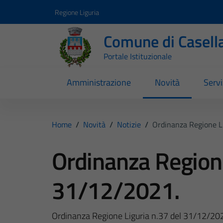
Vai ai contenuti
Vai al footer
Regione Liguria
Comune di Casell
Portale Istituzionale
Amministrazione
Novità
Servi
Home
/
Novità
/
Notizie
/
Ordinanza Regione L
Ordinanza Regione
31/12/2021.
Ordinanza Regione Liguria n.37 del 31/12/20