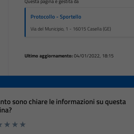
Questa pagina è gestita da
Protocollo - Sportello
Via del Municipio, 1 - 16015 Casella (GE)
Ultimo aggiornamento:
04/01/2022, 18:15
nto sono chiare le informazioni su questa
ina?
a 1 stelle su 5
luta 2 stelle su 5
Valuta 3 stelle su 5
Valuta 4 stelle su 5
Valuta 5 stelle su 5