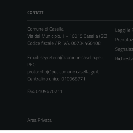
CONTATTI
Comune di Casella
Leggi le
Via del Municipio, 1 - 16015 Casella (GE)
Prenota
Codice fiscale / P. IVA: 00734460108
Segnalazi
Email:
segreteria@comune.casella.ge.it
Richiest
PEC:
protocollo@pec.comune.casella.ge.it
Centralino unico: 010968771
Fax: 0109670211
Area Privata