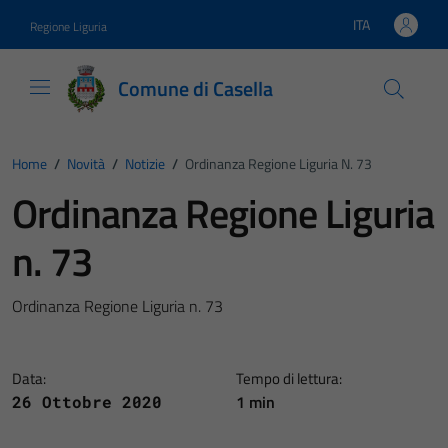
Vai ai contenuti
Vai al footer
ITA
Regione Liguria
Lingua attiva:
Comune di Casella
Home
/
Novità
/
Notizie
/
Ordinanza Regione Liguria N. 73
Ordinanza Regione Liguria
n. 73
Ordinanza Regione Liguria n. 73
Data:
Tempo di lettura:
1 min
26 Ottobre 2020