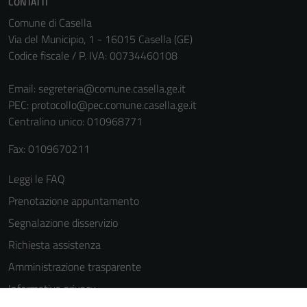
CONTATTI
Comune di Casella
Via del Municipio, 1 - 16015 Casella (GE)
Codice fiscale / P. IVA: 00734460108
Email:
segreteria@comune.casella.ge.it
PEC:
protocollo@pec.comune.casella.ge.it
Centralino unico: 010968771
Tecnici
Questi cookie
Fax: 0109670211
sono necessari
Leggi le FAQ
per il
funzionamento
Prenotazione appuntamento
del sito e non
Segnalazione disservizio
possono
Richiesta assistenza
essere
disabilitati.
Amministrazione trasparente
Questi cookie
Informativa privacy
non raccolgono