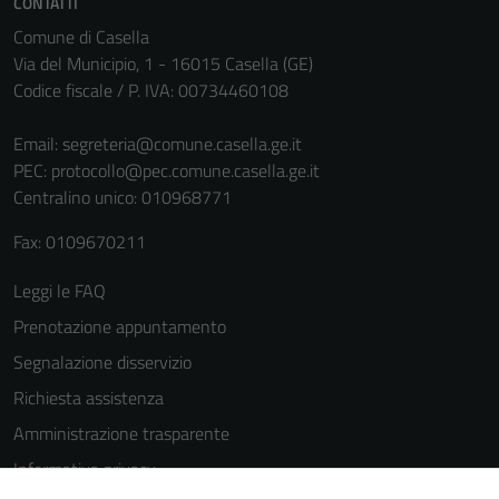
CONTATTI
Comune di Casella
Via del Municipio, 1 - 16015 Casella (GE)
Codice fiscale / P. IVA: 00734460108
Email:
segreteria@comune.casella.ge.it
PEC:
protocollo@pec.comune.casella.ge.it
Centralino unico: 010968771
Tecnici
Questi cookie
Fax: 0109670211
sono necessari
Leggi le FAQ
per il
funzionamento
Prenotazione appuntamento
del sito e non
Segnalazione disservizio
possono
Richiesta assistenza
essere
disabilitati.
Amministrazione trasparente
Questi cookie
Informativa privacy
non raccolgono