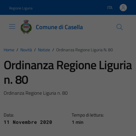
Vai ai contenuti
Vai al footer
ITA
Regione Liguria
Lingua attiva:
Comune di Casella
Home
/
Novità
/
Notizie
/
Ordinanza Regione Liguria N. 80
Ordinanza Regione Liguria
n. 80
Ordinanza Regione Liguria n. 80
Data:
Tempo di lettura:
1 min
11 Novembre 2020