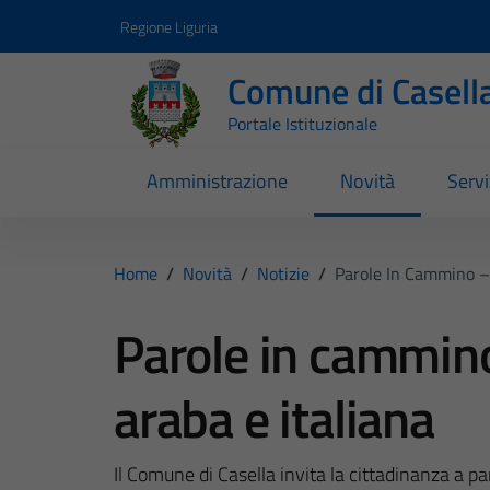
Vai ai contenuti
Vai al footer
Regione Liguria
Comune di Casell
Portale Istituzionale
Amministrazione
Novità
Servi
Home
/
Novità
/
Notizie
/
Parole In Cammino – 
Parole in cammino
araba e italiana
Il Comune di Casella invita la cittadinanza a p