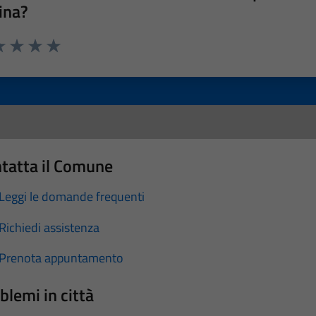
ina?
a 1 stelle su 5
luta 2 stelle su 5
Valuta 3 stelle su 5
Valuta 4 stelle su 5
Valuta 5 stelle su 5
tatta il Comune
Leggi le domande frequenti
Richiedi assistenza
Prenota appuntamento
blemi in città