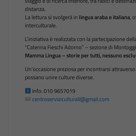
viaggio e di ricerca interiore, tra radici e destinazi
distanza.
La lettura si svolgerà in
lingua araba e italiana
, 
interculturale.
L’iniziativa è realizzata con la partecipazione de
“Caterina Fieschi Adorno” – sezione di Montoggio
Mamma Lingua – storie per tutti, nessuno esclu
Un’occasione preziosa per incontrarsi attraverso 
possano unire culture diverse.
Info: 010 9657019
centroserviziculturali@gmail.com