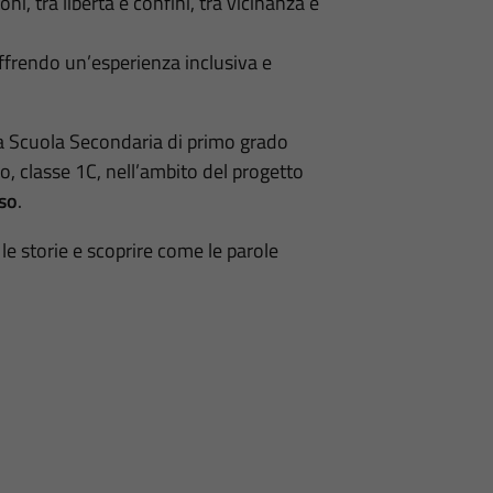
oni, tra libertà e confini, tra vicinanza e
offrendo un’esperienza inclusiva e
lla Scuola Secondaria di primo grado
, classe 1C, nell’ambito del progetto
so
.
le storie e scoprire come le parole