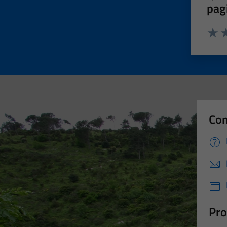
pag
Valut
Va
Con
Pro