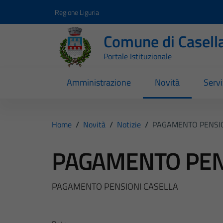
Vai ai contenuti
Vai al footer
Regione Liguria
Comune di Casell
Portale Istituzionale
Amministrazione
Novità
Servi
Home
/
Novità
/
Notizie
/
PAGAMENTO PENSIO
PAGAMENTO PEN
PAGAMENTO PENSIONI CASELLA