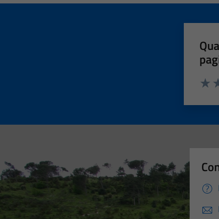
Qua
pag
Valut
Va
Con