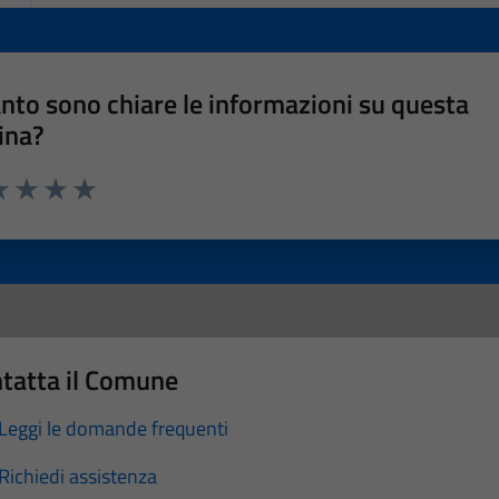
nto sono chiare le informazioni su questa
ina?
a 1 stelle su 5
luta 2 stelle su 5
Valuta 3 stelle su 5
Valuta 4 stelle su 5
Valuta 5 stelle su 5
tatta il Comune
Leggi le domande frequenti
Richiedi assistenza