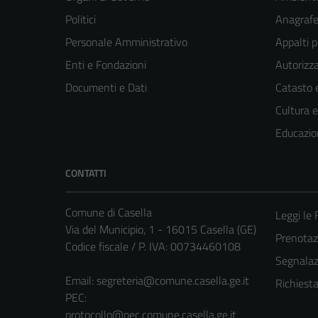
Politici
Anagrafe 
Personale Amministrativo
Appalti p
Enti e Fondazioni
Autorizza
Documenti e Dati
Catasto e
Cultura 
Educazio
CONTATTI
Comune di Casella
Leggi le
Via del Municipio, 1 - 16015 Casella (GE)
Prenota
Codice fiscale / P. IVA: 00734460108
Segnalazi
Email:
segreteria@comune.casella.ge.it
Richiest
PEC:
protocollo@pec.comune.casella.ge.it