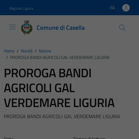
Vai ai contenuti
Vai al footer
ITA
Regione Liguria
Lingua attiva:
Comune di Casella
Home
/
Novità
/
Notizie
/
PROROGA BANDI AGRICOLI GAL VERDEMARE LIGURIA
PROROGA BANDI
AGRICOLI GAL
VERDEMARE LIGURIA
PROROGA BANDI AGRICOLI GAL VERDEMARE LIGURIA
Data:
Tempo di lettura: