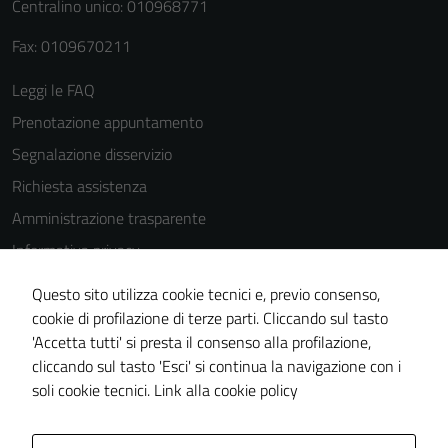
del sito e non
Centralino unico: 010968771
possono
Fax: 0109670211
essere
disabilitati.
Leggi le FAQ
Questi cookie
non raccolgono
Prenotazione appuntamento
informazioni
Segnalazione disservizio
personali.
Richiesta assistenza
Amministrazione trasparente
Terze parti
Informativa privacy
Questi cookie
Cookie Policy
sono
Questo sito utilizza cookie tecnici e, previo consenso,
Note legali
impostati da
cookie di profilazione di terze parti. Cliccando sul tasto
una serie di
'Accetta tutti' si presta il consenso alla profilazione,
Dichiarazione di accessibilità
servizi esterni
cliccando sul tasto 'Esci' si continua la navigazione con i
Piano di miglioramento del sito
(si veda la
soli cookie tecnici.
Link alla cookie policy
Cookie policy
estesa per i