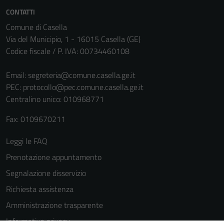
CONTATTI
Comune di Casella
Via del Municipio, 1 - 16015 Casella (GE)
Codice fiscale / P. IVA: 00734460108
Email:
segreteria@comune.casella.ge.it
PEC:
protocollo@pec.comune.casella.ge.it
Centralino unico: 010968771
Tecnici
Questi cookie
Fax: 0109670211
sono necessari
per il
Leggi le FAQ
funzionamento
Prenotazione appuntamento
del sito e non
possono
Segnalazione disservizio
essere
Richiesta assistenza
disabilitati.
Amministrazione trasparente
Questi cookie
non raccolgono
Informativa privacy