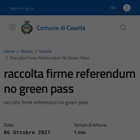
Vai ai contenuti
Vai al footer
ITA
Regione Liguria
Lingua attiva:
Comune di Casella
Home
/
Novità
/
Notizie
/
Raccolta Firme Referendum No Green Pass
raccolta firme referendum
no green pass
raccolta firme referendum no green pass
Data:
Tempo di lettura:
1 min
06 Ottobre 2021