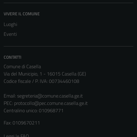
VIVERE IL COMUNE
Luoghi
Eventi
CONTATTI
Comune di Casella
Via del Municipio, 1 - 16015 Casella (GE)
Codice fiscale / P. IVA: 00734460108
Tecnici
Questi cookie
Email:
segreteria@comune.casella.ge.it
sono necessari
PEC:
protocollo@pec.comune.casella.ge.it
per il
Centralino unico: 010968771
funzionamento
Fax: 0109670211
del sito e non
possono
Leggi le FAQ