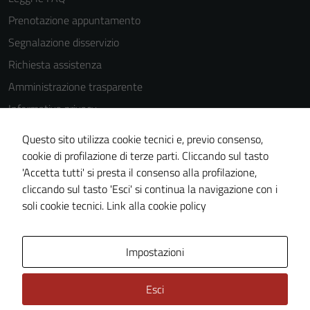
essere
disabilitati.
Prenotazione appuntamento
Questi cookie
Segnalazione disservizio
non raccolgono
Richiesta assistenza
informazioni
personali.
Amministrazione trasparente
Informativa privacy
Cookie Policy
Terze parti
Questo sito utilizza cookie tecnici e, previo consenso,
Questi cookie
Note legali
cookie di profilazione di terze parti. Cliccando sul tasto
sono
'Accetta tutti' si presta il consenso alla profilazione,
Dichiarazione di accessibilità
impostati da
cliccando sul tasto 'Esci' si continua la navigazione con i
Piano di miglioramento del sito
una serie di
soli cookie tecnici.
Link alla cookie policy
servizi esterni
(si veda la
Area Privata
Cookie policy
Impostazioni
estesa per i
dettagli) e
Esci
possono