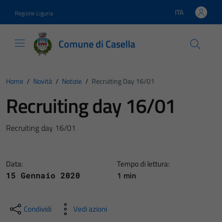
Vai ai contenuti
Vai al footer
ITA
Regione Liguria
Lingua attiva:
Comune di Casella
Home
/
Novità
/
Notizie
/
Recruiting Day 16/01
Recruiting day 16/01
Recruiting day 16/01
Data:
Tempo di lettura:
1 min
15 Gennaio 2020
Condividi
Vedi azioni