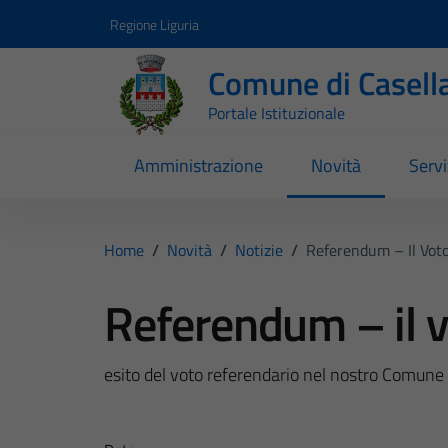
Vai ai contenuti
Vai al footer
Regione Liguria
Comune di Casell
Portale Istituzionale
Amministrazione
Novità
Servi
Home
/
Novità
/
Notizie
/
Referendum – Il Voto
Referendum – il v
esito del voto referendario nel nostro Comune