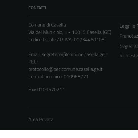
CONTATTI
Comune di Casella
Leggi le
Via del Municipio, 1 - 16015 Casella (GE)
Prenota
Codice fiscale / P. IVA: 00734460108
Segnalazi
Email:
segreteria@comune.casella.ge.it
Richiest
PEC:
protocollo@pec.comune.casella.ge.it
Centralino unico: 010968771
Fax: 0109670211
Area Privata