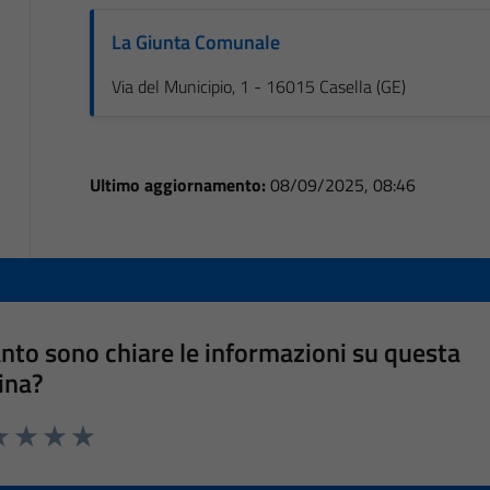
La Giunta Comunale
Via del Municipio, 1 - 16015 Casella (GE)
Ultimo aggiornamento:
08/09/2025, 08:46
nto sono chiare le informazioni su questa
ina?
a 1 stelle su 5
luta 2 stelle su 5
Valuta 3 stelle su 5
Valuta 4 stelle su 5
Valuta 5 stelle su 5