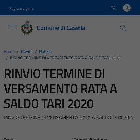
Vai ai contenuti
Vai al footer
ITA
Regione Liguria
Lingua attiva:
Comune di Casella
Home
/
Novità
/
Notizie
/
RINVIO TERMINE DI VERSAMENTO RATA A SALDO TARI 2020
RINVIO TERMINE DI
VERSAMENTO RATA A
SALDO TARI 2020
RINVIO TERMINE DI VERSAMENTO RATA A SALDO TARI 2020
Data:
Tempo di lettura: