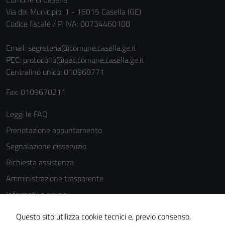
per il
Via del Municipio, 1 - 16015 Casella (GE)
funzionamento
Codice fiscale / P. IVA: 00734460108
del sito e non
possono
Email:
segreteria@comune.casella.ge.it
essere
PEC:
protocollo@pec.comune.casella.ge.it
disabilitati.
Centralino unico: 010968771
Questi cookie
Fax: 0109670211
non raccolgono
informazioni
Leggi le FAQ
personali.
Prenotazione appuntamento
Segnalazione disservizio
Terze parti
Richiesta assistenza
Questi cookie
Amministrazione trasparente
sono
impostati da
Informativa privacy
una serie di
Cookie Policy
servizi esterni
Questo sito utilizza cookie tecnici e, previo consenso,