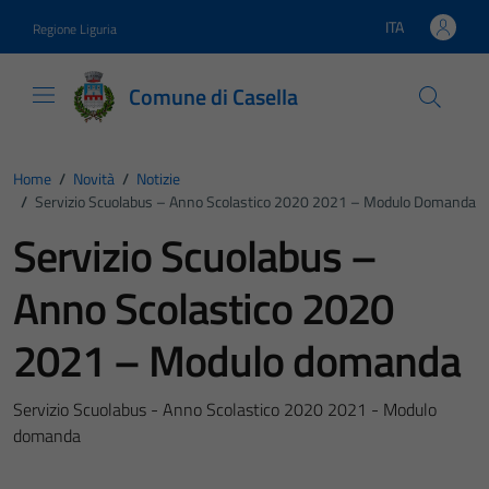
Vai ai contenuti
Vai al footer
ITA
Regione Liguria
Lingua attiva:
Comune di Casella
Home
/
Novità
/
Notizie
/
Servizio Scuolabus – Anno Scolastico 2020 2021 – Modulo Domanda
Servizio Scuolabus –
Anno Scolastico 2020
2021 – Modulo domanda
Servizio Scuolabus - Anno Scolastico 2020 2021 - Modulo
domanda