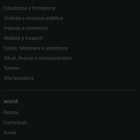
Educazione e formazione
Giustizia e sicurezza pubblica
Imprese e commercio
Mobilità e trasporti
Salute, benessere e assistenza
Tributi, finanze e contravvenzioni
Turismo
Vita lavorativa
Tecnici
Questi cookie
NOVITÀ
sono necessari
per il
Notizie
funzionamento
Comunicati
del sito e non
Avvisi
possono