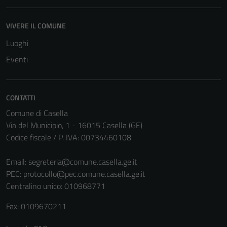
essere
disabilitati.
VIVERE IL COMUNE
Questi cookie
non raccolgono
Luoghi
informazioni
Eventi
personali.
CONTATTI
Terze parti
Questi cookie
Comune di Casella
sono
Via del Municipio, 1 - 16015 Casella (GE)
impostati da
Codice fiscale / P. IVA: 00734460108
una serie di
servizi esterni
Email:
segreteria@comune.casella.ge.it
(si veda la
PEC:
protocollo@pec.comune.casella.ge.it
Cookie policy
Centralino unico: 010968771
estesa per i
Fax: 0109670211
dettagli) e
possono