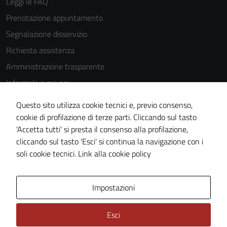
Leggi le FAQ
essere
Prenotazione appuntamento
utilizzati
anche per la
Segnalazione disservizio
profilazione.
Richiesta assistenza
La
Amministrazione trasparente
disabilitazione
di questi
Informativa privacy
cookies può
Cookie Policy
peggiore la
Questo sito utilizza cookie tecnici e, previo consenso,
Note legali
navigazione e
cookie di profilazione di terze parti. Cliccando sul tasto
la fruizione
'Accetta tutti' si presta il consenso alla profilazione,
Dichiarazione di accessibilità
delle
cliccando sul tasto 'Esci' si continua la navigazione con i
Piano di miglioramento del sito
funzionalità
soli cookie tecnici.
Link alla cookie policy
del sito.
Area Privata
Impostazioni
Experience
In order for
Esci
our website