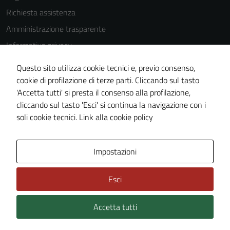
impostati da
Richiesta assistenza
una serie di
Amministrazione trasparente
servizi esterni
(si veda la
Informativa privacy
Cookie policy
Cookie Policy
estesa per i
Questo sito utilizza cookie tecnici e, previo consenso,
Note legali
dettagli) e
cookie di profilazione di terze parti. Cliccando sul tasto
possono
'Accetta tutti' si presta il consenso alla profilazione,
Dichiarazione di accessibilità
essere
cliccando sul tasto 'Esci' si continua la navigazione con i
Piano di miglioramento del sito
utilizzati
soli cookie tecnici.
Link alla cookie policy
anche per la
profilazione.
Area Privata
Impostazioni
La
disabilitazione
di questi
Esci
cookies può
peggiore la
Accetta tutti
Credits: ©
Technical Design s.r.l.
navigazione e
la fruizione