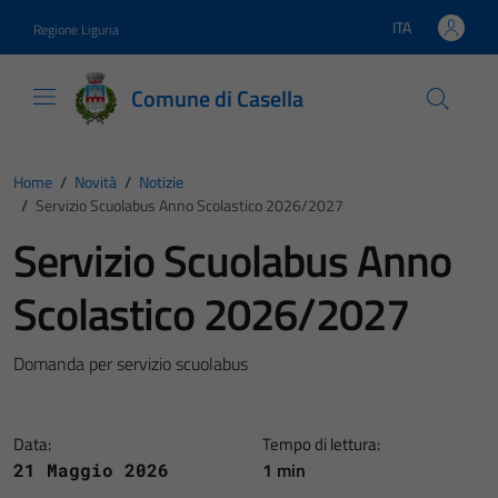
Vai ai contenuti
Vai al footer
ITA
Regione Liguria
Lingua attiva:
Comune di Casella
Home
/
Novità
/
Notizie
/
Servizio Scuolabus Anno Scolastico 2026/2027
Servizio Scuolabus Anno
Scolastico 2026/2027
Domanda per servizio scuolabus
Data:
Tempo di lettura:
1 min
21 Maggio 2026