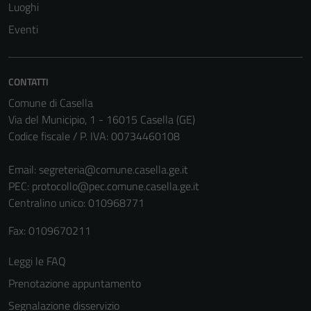
Luoghi
Tecnici
Eventi
Questi cookie
sono necessari
per il
CONTATTI
funzionamento
del sito e non
Comune di Casella
possono
Via del Municipio, 1 - 16015 Casella (GE)
essere
Codice fiscale / P. IVA: 00734460108
disabilitati.
Questi cookie
Email:
segreteria@comune.casella.ge.it
non raccolgono
PEC:
protocollo@pec.comune.casella.ge.it
informazioni
Centralino unico: 010968771
personali.
Fax: 0109670211
Leggi le FAQ
Terze parti
Prenotazione appuntamento
Questi cookie
sono
Segnalazione disservizio