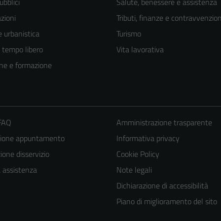
ubblici
Salute, benessere e assistenza
zioni
Tributi, finanze e contravvenzion
 urbanistica
Turismo
e tempo libero
Vita lavorativa
ne e formazione
 FAQ
Amministrazione trasparente
zione appuntamento
Informativa privacy
Tecnici
one disservizio
Cookie Policy
Questi cookie
a assistenza
Note legali
sono necessari
Dichiarazione di accessibilità
per il
Piano di miglioramento del sito
funzionamento