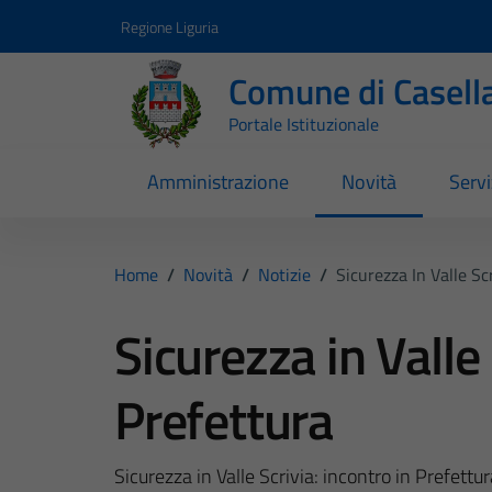
Vai ai contenuti
Vai al footer
Regione Liguria
Comune di Casell
Portale Istituzionale
Amministrazione
Novità
Servi
Home
/
Novità
/
Notizie
/
Sicurezza In Valle Sc
Sicurezza in Valle 
Prefettura
Sicurezza in Valle Scrivia: incontro in Prefett