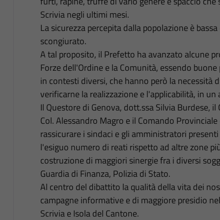
furti, rapine, truffe di vario genere e spaccio che s
Scrivia negli ultimi mesi.
La sicurezza percepita dalla popolazione è bassa e
scongiurato.
A tal proposito, il Prefetto ha avanzato alcune p
Forze dell'Ordine e la Comunità, essendo buone p
in contesti diversi, che hanno però la necessità 
verificarne la realizzazione e l'applicabilità, in 
Il Questore di Genova, dott.ssa Silvia Burdese, i
Col. Alessandro Magro e il Comando Provinciale 
rassicurare i sindaci e gli amministratori presenti 
l'esiguo numero di reati rispetto ad altre zone p
costruzione di maggiori sinergie fra i diversi sogge
Guardia di Finanza, Polizia di Stato.
Al centro del dibattito la qualità della vita dei no
campagne informative e di maggiore presidio nell
Scrivia e Isola del Cantone.