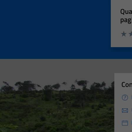
Qua
pag
Valut
Va
Con