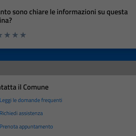
nto sono chiare le informazioni su questa
ina?
a 1 stelle su 5
luta 2 stelle su 5
Valuta 3 stelle su 5
Valuta 4 stelle su 5
Valuta 5 stelle su 5
tatta il Comune
Leggi le domande frequenti
Richiedi assistenza
Prenota appuntamento