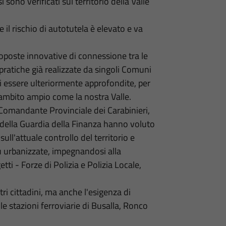
i sono verificati sul territorio della Valle
 il rischio di autotutela è elevato e va
roposte innovative di connessione tra le
ratiche già realizzate da singoli Comuni
di essere ulteriormente approfondite, per
un ambito ampio come la nostra Valle.
l Comandante Provinciale dei Carabinieri,
della Guardia della Finanza hanno voluto
sull'attuale controllo del territorio e
iù urbanizzate, impegnandosi alla
tti - Forze di Polizia e Polizia Locale,
stri cittadini, ma anche l'esigenza di
e stazioni ferroviarie di Busalla, Ronco