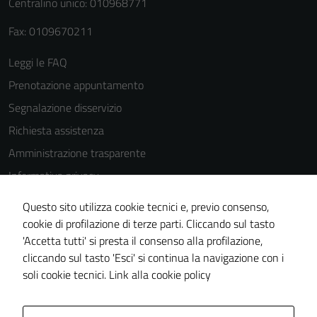
Centralino unico: 010968771
possono
Fax: 0109670211
essere
disabilitati.
Leggi le FAQ
Questi cookie
Prenotazione appuntamento
non raccolgono
informazioni
Segnalazione disservizio
personali.
Richiesta assistenza
Amministrazione trasparente
Terze parti
Informativa privacy
Questi cookie
Cookie Policy
sono
Questo sito utilizza cookie tecnici e, previo consenso,
Note legali
impostati da
cookie di profilazione di terze parti. Cliccando sul tasto
una serie di
'Accetta tutti' si presta il consenso alla profilazione,
Dichiarazione di accessibilità
servizi esterni
cliccando sul tasto 'Esci' si continua la navigazione con i
Piano di miglioramento del sito
(si veda la
soli cookie tecnici.
Link alla cookie policy
Cookie policy
estesa per i