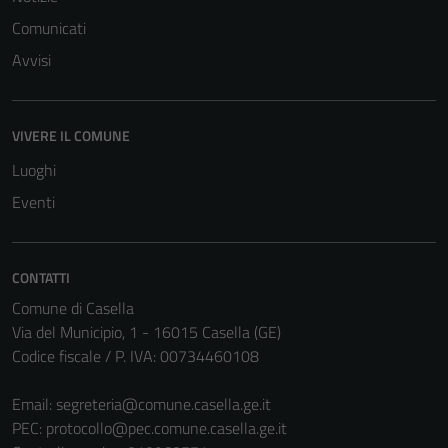
Comunicati
Avvisi
VIVERE IL COMUNE
Luoghi
Eventi
CONTATTI
Comune di Casella
Tecnici
Via del Municipio, 1 - 16015 Casella (GE)
Questi cookie
Codice fiscale / P. IVA: 00734460108
sono necessari
per il
Email:
segreteria@comune.casella.ge.it
funzionamento
PEC:
protocollo@pec.comune.casella.ge.it
del sito e non