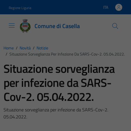
Vai ai contenuti
Vai al footer
ITA
Regione Liguria
Lingua attiva:
Comune di Casella
Home
/
Novità
/
Notizie
/
Situazione Sorveglianza Per Infezione Da SARS-Cov-2. 05.04.2022.
Situazione sorveglianza
per infezione da SARS-
Cov-2. 05.04.2022.
Situazione sorveglianza per infezione da SARS-Cov-2.
05.04.2022.